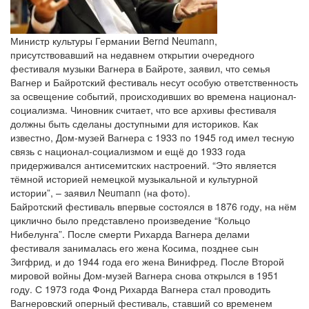
Министр культуры Германии Bernd Neumann,
присутствовавший на недавнем открытии очередного
фестиваля музыки Вагнера в Байроте, заявил, что семья
Вагнер и Байротский фестиваль несут особую ответственность
за освещение событий, происходивших во времена национал-
социализма. Чиновник считает, что все архивы фестиваля
должны быть сделаны доступными для историков. Как
известно, Дом-музей Вагнера с 1933 по 1945 год имел тесную
связь с национал-социализмом и ещё до 1933 года
придерживался антисемитских настроений. “Это является
тёмной историей немецкой музыкальной и культурной
истории”, – заявил Neumann (на фото).
Байротский фестиваль впервые состоялся в 1876 году, на нём
циклично было представлено произведение “Кольцо
Нибелунга”. После смерти Рихарда Вагнера делами
фестиваля занималась его жена Косима, позднее сын
Зигфрид, и до 1944 года его жена Винифред. После Второй
мировой войны Дом-музей Вагнера снова открылся в 1951
году. С 1973 года Фонд Рихарда Вагнера стал проводить
Вагнеровский оперный фестиваль, ставший со временем