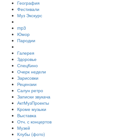
География
Фестивали
Муз Экскурс
mp3
Юмор
Пародии
Галерея
Здоровье
СпецКино
Очерк недели
Зарисовки
Рецензии
Салун ретро
Записки звукача
АктМузПроекты
Кроме музыки
Выставка
Отч. с концертов
Музей
Клубы (фото)