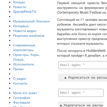
Конкурс
Первый овощной оркестр Вены
Новости
инструменты на фермерских р
SpecialRockTV
Contemporary Music Festival на
Состоящий из 11 человек ансам
Музыкальный Лексикон
рубежом. Ансамбль дает около 
Интервью
музыканты изготавливают новые
Новости видео
барабан или бонго из корня с
Рецензии альбомов
выступления оркестр предлагае
которых отыграли музыканты.
Современные
композиторы
После концерта в Huddersfield
Оркестры, Хоры,
который пройдет 8 декабря, а 
Опера
Исполнители
Промо
О радио
Контакты
Мало кто знает
География
Фестивали