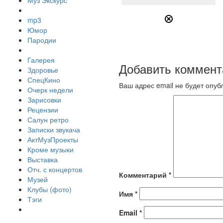
Муз Экскурс
mp3
Юмор
Пародии
Галерея
Добавить коммент
Здоровье
СпецКино
Ваш адрес email не будет опуб
Очерк недели
Зарисовки
Рецензии
Салун ретро
Записки звукача
АктМузПроекты
Кроме музыки
Выставка
Отч. с концертов
Комментарий
*
Музей
Клубы (фото)
Имя
*
Тэги
Email
*