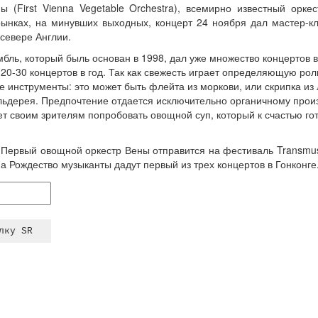
 (First Vienna Vegetable Orchestra), всемирно известный оркес
ынках, на минувших выходных, концерт 24 ноября дал мастер-кла
 севере Англии.
бль, который быль основан в 1998, дал уже множество концертов в
20-30 концертов в год. Так как свежесть играет определяющую ро
 инструменты: это может быть флейта из моркови, или скрипка из
ельдерея. Предпочтение отдается исключительно органичному произ
т своим зрителям попробовать овощной суп, который к счастью гот
, Первый овощной оркестр Вены отправится на фестиваль Transmusic
на Рождество музыканты дадут первый из трех концертов в Гонконге