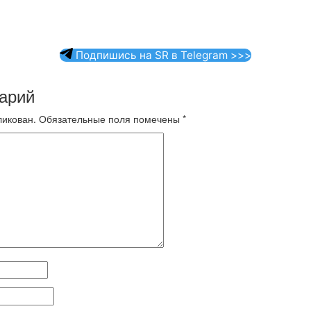
Подпишись на SR в Telegram >>>
арий
ликован.
Обязательные поля помечены
*