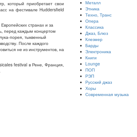
Металл
тр, который приобретает свои
Этника
сс на фестивале Huddersfield
Техно, Транс
Опера
 Европейских странах и за
Классика
ль, перед каждым концертом
Джаз, Блюз
 лука-порея, тыквенный
Клезмер
водству. После каждого
Барды
овиться не из инструментов, на
Электроника
Книги
Lounge
ales festival в Рене, Франция,
ПОП
.
РЭП
Русский джаз
Хоры
Современная музыка