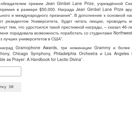
обладателем премии Jean Gimbel Lane Prize, учреждённой Се
 премия в размере $50,000. Награда Jean Gimbel Lane Prize вру
ного и международного признания". В дополнение к основной на
ет резидентом Университета, будет читать лекции, проводить м
онут тем, что удостоился такой престижной награды, – сказал 46-
еня порадовала возможность поработать со студентами Northweste
з лучших университетов в США”.
наград Gramophone Awards, три номинации Grammy и более 
ony, Chicago Symphony, Philadelphia Orchestra и Los Angeles 
le as Prayer: A Handbook for Lectio Divina”.