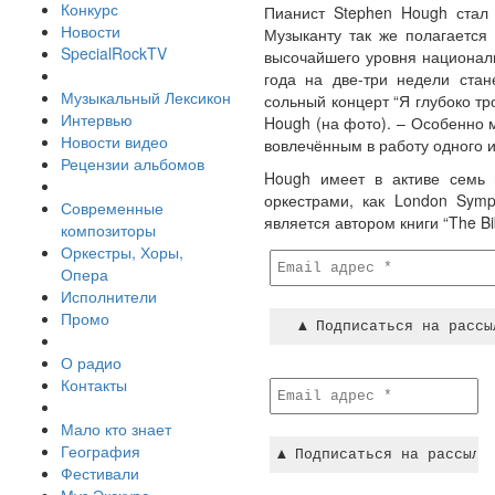
Конкурс
Пианист Stephen Hough стал 
Новости
Музыканту так же полагается
SpecialRockTV
высочайшего уровня националь
года на две-три недели стан
Музыкальный Лексикон
сольный концерт “Я глубоко тр
Интервью
Hough (на фото). – Особенно м
Новости видео
вовлечённым в работу одного и
Рецензии альбомов
Hough имеет в активе семь 
оркестрами, как London Symph
Современные
является автором книги “The Bib
композиторы
Оркестры, Хоры,
Опера
Исполнители
Промо
О радио
Контакты
Мало кто знает
География
Фестивали