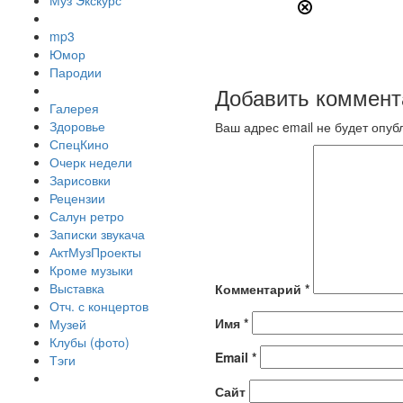
Муз Экскурс
mp3
Юмор
Пародии
Добавить коммент
Галерея
Здоровье
Ваш адрес email не будет опуб
СпецКино
Очерк недели
Зарисовки
Рецензии
Салун ретро
Записки звукача
АктМузПроекты
Кроме музыки
Выставка
Комментарий
*
Отч. с концертов
Имя
*
Музей
Клубы (фото)
Email
*
Тэги
Сайт