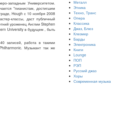
Металл
веро-западным Университетом.
Этника
чается "пианистам, достигшим
Техно, Транс
граде, Hough с 10 ноября 2008
Опера
астер-классы, даст публичный
Классика
летний уроженец Англии Stephen
Джаз, Блюз
rn University в будущем , быть
Клезмер
Барды
40 записей, работа в такими
Электроника
Philharmonic. Музыкант так же
Книги
Lounge
ПОП
РЭП
Русский джаз
Хоры
Современная музыка