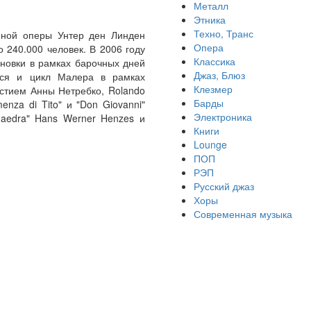
Металл
Этника
Техно, Транс
енной оперы Унтер ден Линден
Опера
 240.000 человек. В 2006 году
Классика
ановки в рамках барочных дней
Джаз, Блюз
ался и цикл Малера в рамках
Клезмер
астием Анны Нетребко, Rolando
Барды
enza di Tito" и "Don Giovanni"
Электроника
haedra" Hans Werner Henzes и
Книги
Lounge
ПОП
РЭП
Русский джаз
Хоры
Современная музыка