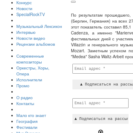
Конкурс
Новости
SpecialRockTV
По результатам прошедшего, 
(Берлин, Германия) на всех 2
Музыкальный Лексикон
этот показатель составил 85,
Интервью
Cadenza, а именно "Marienv
Новости видео
фестивальных дней с участием
Рецензии альбомов
Villazón и генерального музык
Mozart. Заметным успехом по
Современные
"Medea" Sasha Waltz-Arbeit пр
композиторы
Оркестры, Хоры,
Опера
Исполнители
Промо
О радио
Контакты
Мало кто знает
География
Фестивали