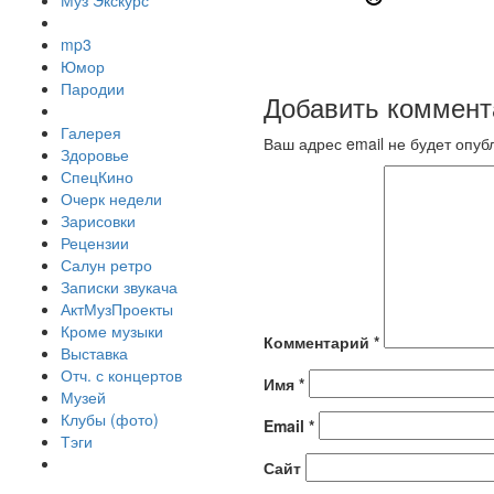
Муз Экскурс
mp3
Юмор
Пародии
Добавить коммент
Галерея
Ваш адрес email не будет опуб
Здоровье
СпецКино
Очерк недели
Зарисовки
Рецензии
Салун ретро
Записки звукача
АктМузПроекты
Кроме музыки
Комментарий
*
Выставка
Отч. с концертов
Имя
*
Музей
Клубы (фото)
Email
*
Тэги
Сайт