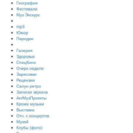
География
Фестивали
Муз Экскурс
mp3
Юмор
Пародии
Галерея
Здоровье
СпецКино
Очерк недели
Зарисовки
Рецензии
Салун ретро
Записки звукача
АктМузПроекты
Кроме музыки
Выставка
Отч. с концертов
Музей
Клубы (фото)