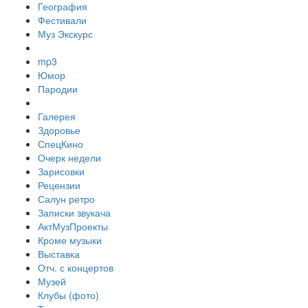
География
Фестивали
Муз Экскурс
mp3
Юмор
Пародии
Галерея
Здоровье
СпецКино
Очерк недели
Зарисовки
Рецензии
Салун ретро
Записки звукача
АктМузПроекты
Кроме музыки
Выставка
Отч. с концертов
Музей
Клубы (фото)