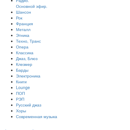
Радио.
Основной эфир.
Шансон
Рок
Франция
Металл
Этника
Техно, Транс
Опера
Классика
Джаз, Блюз
Клезмер
Барды
Электроника
Книги
Lounge
ПОП
РЭП
Русский джаз
Хоры
Современная музыка