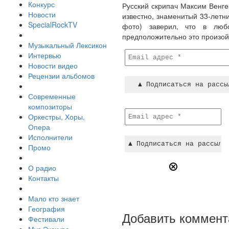
Конкурс
Русский скрипач Максим Венге
Новости
известно, знаменитый 33-летн
SpecialRockTV
фото) заверил, что в люб
предположительно это произойд
Музыкальный Лексикон
Интервью
Новости видео
Рецензии альбомов
Современные
композиторы
Оркестры, Хоры,
Опера
Исполнители
Промо
О радио
Контакты
Мало кто знает
География
Добавить коммент
Фестивали