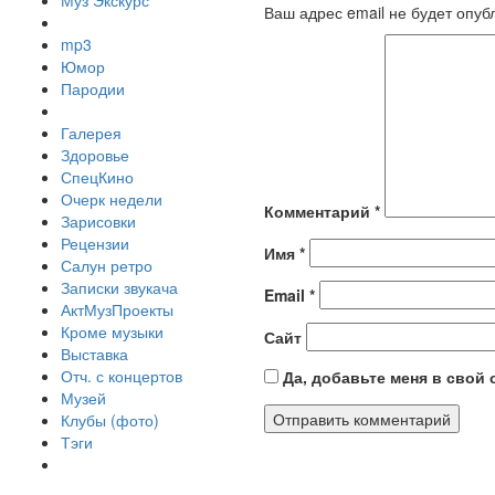
Муз Экскурс
Ваш адрес email не будет опуб
mp3
Юмор
Пародии
Галерея
Здоровье
СпецКино
Очерк недели
Комментарий
*
Зарисовки
Рецензии
Имя
*
Салун ретро
Записки звукача
Email
*
АктМузПроекты
Кроме музыки
Сайт
Выставка
Отч. с концертов
Да, добавьте меня в свой
Музей
Клубы (фото)
Тэги