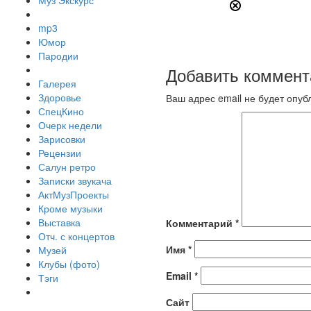
Муз Экскурс
mp3
Юмор
Пародии
Добавить коммент
Галерея
Здоровье
Ваш адрес email не будет опуб
СпецКино
Очерк недели
Зарисовки
Рецензии
Салун ретро
Записки звукача
АктМузПроекты
Кроме музыки
Выставка
Комментарий
*
Отч. с концертов
Имя
*
Музей
Клубы (фото)
Email
*
Тэги
Сайт