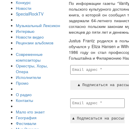
Конкурс
По информации газеты “Vanit
Новости
польского культурного достоя
SpecialRockTV
книга, о которой он сообщил
задержали 64-летнего пианис
Музыкальный Лексикон
согласно польским законам му
Интервью
месяцев до пяти лет и денежн
Новости видео
Justus Frantz родился в пол
Рецензии альбомов
обучался у Eliza Hansen и Wilh
1986 году он стал профессо
Современные
Гольштайна и Филармонию Наци
композиторы
Оркестры, Хоры,
Опера
Исполнители
Промо
О радио
Контакты
Мало кто знает
География
Фестивали