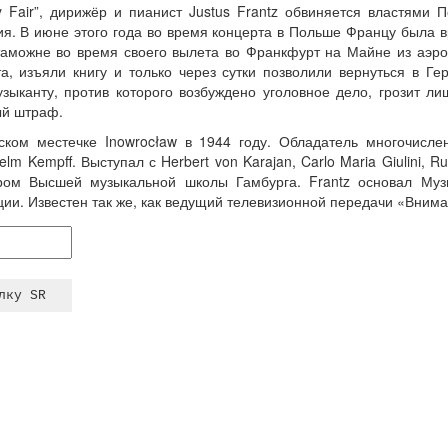
y Fair”, дирижёр и пианист Justus Frantz обвиняется властями 
ния. В июне этого года во время концерта в Польше Францу была в
 таможне во время своего вылета во Франкфурт на Майне из аэро
та, изъяли книгу и только через сутки позволили вернуться в 
зыканту, против которого возбуждено уголовное дело, грозит л
ый штраф.
ьском местечке Inowrocław в 1944 году. Обладатель многочисл
elm Kempff. Выступал с Herbert von Karajan, Carlo Maria Giulini, Ru
ром Высшей музыкальной школы Гамбурга. Frantz основал Муз
и. Известен так же, как ведущий телевизионной передачи «Внима