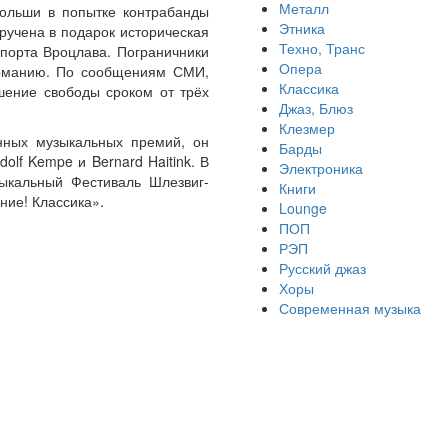
Металл
Польши в попытке контрабанды
Этника
ручена в подарок историческая
Техно, Транс
порта Вроцлава. Пограничники
Опера
Германию. По сообщениям СМИ,
Классика
ишение свободы сроком от трёх
Джаз, Блюз
Клезмер
енных музыкальных премий, он
Барды
dolf Kempe и Bernard Haitink. В
Электроника
ыкальный Фестиваль Шлезвиг-
Книги
ние! Классика».
Lounge
ПОП
РЭП
Русский джаз
Хоры
Современная музыка