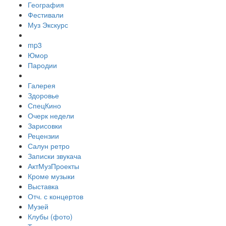
География
Фестивали
Муз Экскурс
mp3
Юмор
Пародии
Галерея
Здоровье
СпецКино
Очерк недели
Зарисовки
Рецензии
Салун ретро
Записки звукача
АктМузПроекты
Кроме музыки
Выставка
Отч. с концертов
Музей
Клубы (фото)