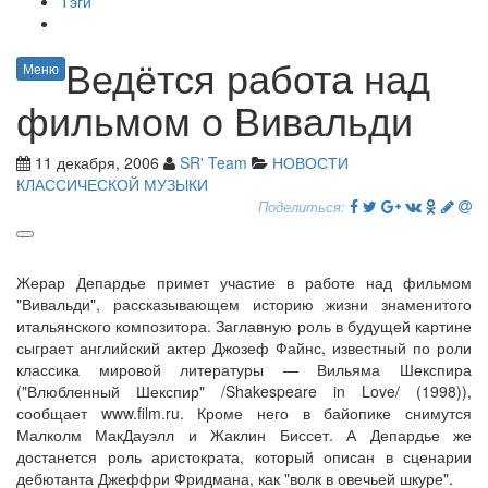
Тэги
Ведётся работа над
Меню
фильмом о Вивальди
11 декабря, 2006
SR' Team
НОВОСТИ
КЛАССИЧЕСКОЙ МУЗЫКИ
Поделиться:
Жерар Депардье примет участие в работе над фильмом
"Вивальди", рассказывающем историю жизни знаменитого
итальянского композитора. Заглавную роль в будущей картине
сыграет английский актер Джозеф Файнс, известный по роли
классика мировой литературы — Вильяма Шекспира
("Влюбленный Шекспир" /Shakespeare in Love/ (1998)),
сообщает www.film.ru. Кроме него в байопике снимутся
Малколм МакДауэлл и Жаклин Биссет. А Депардье же
достанется роль аристократа, который описан в сценарии
дебютанта Джеффри Фридмана, как "волк в овечьей шкуре".