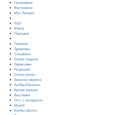
География
Фестивали
Муз Экскурс
mp3
Юмор
Пародии
Галерея
Здоровье
СпецКино
Очерк недели
Зарисовки
Рецензии
Салун ретро
Записки звукача
АктМузПроекты
Кроме музыки
Выставка
Отч. с концертов
Музей
Клубы (фото)