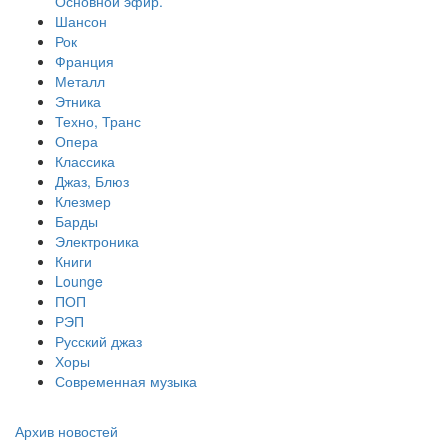
Основной эфир.
Шансон
Рок
Франция
Металл
Этника
Техно, Транс
Опера
Классика
Джаз, Блюз
Клезмер
Барды
Электроника
Книги
Lounge
ПОП
РЭП
Русский джаз
Хоры
Современная музыка
Архив новостей