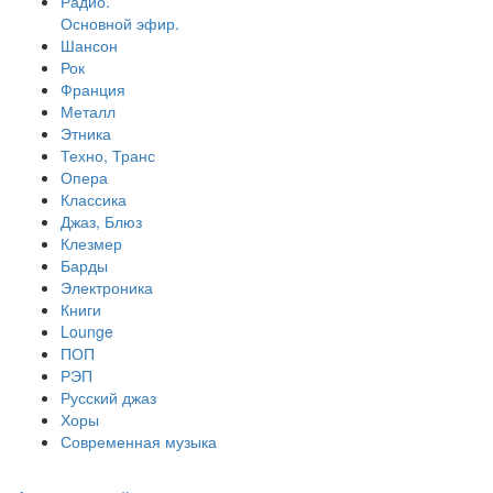
Радио.
Основной эфир.
Шансон
Рок
Франция
Металл
Этника
Техно, Транс
Опера
Классика
Джаз, Блюз
Клезмер
Барды
Электроника
Книги
Lounge
ПОП
РЭП
Русский джаз
Хоры
Современная музыка