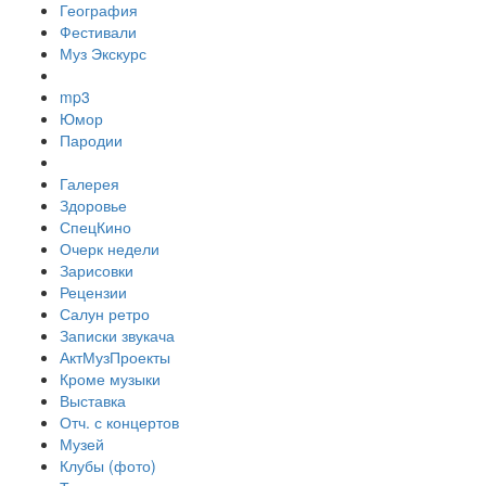
География
Фестивали
Муз Экскурс
mp3
Юмор
Пародии
Галерея
Здоровье
СпецКино
Очерк недели
Зарисовки
Рецензии
Салун ретро
Записки звукача
АктМузПроекты
Кроме музыки
Выставка
Отч. с концертов
Музей
Клубы (фото)