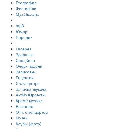
География
Фестивали
Муз Экскурс
mp3
Юмор
Пародии
Галерея
Здоровье
СпецКино
Очерк недели
Зарисовки
Рецензии
Салун ретро
Записки звукача
АктМузПроекты
Кроме музыки
Выставка
Отч. с концертов
Музей
Клубы (фото)