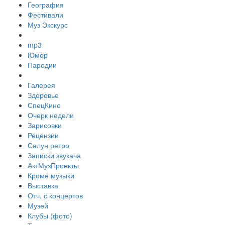
География
Фестивали
Муз Экскурс
mp3
Юмор
Пародии
Галерея
Здоровье
СпецКино
Очерк недели
Зарисовки
Рецензии
Салун ретро
Записки звукача
АктМузПроекты
Кроме музыки
Выставка
Отч. с концертов
Музей
Клубы (фото)