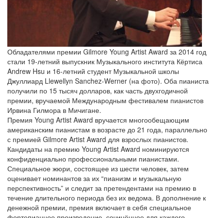
Обладателями премии Gilmore Young Artist Award за 2014 год
стали 19-летний выпускник Музыкального института Кёртиса
Andrew Hsu и 16-летний студент Музыкальной школы
Джуллиард Llewellyn Sanchez-Werner (на фото). Оба пианиста
получили по 15 тысяч долларов, как часть двухгодичной
премии, вручаемой Международным фестивалем пианистов
Ирвина Гилмора в Мичигане.
Премия Young Artist Award вручается многообещающим
американским пианистам в возрасте до 21 года, параллельно
с премией Gilmore Artist Award для взрослых пианистов.
Кандидаты на премию Young Artist Award номинируются
конфиденциально профессиональными пианистами.
Специальное жюри, состоящее из шести человек, затем
оценивает номинантов за их “пианизм и музыкальную
перспективность” и следит за претендентами на премию в
течение длительного периода без их ведома. В дополнение к
денежной премии, премия включает в себя специальное
фортепианное произведение, сочинённое для каждого