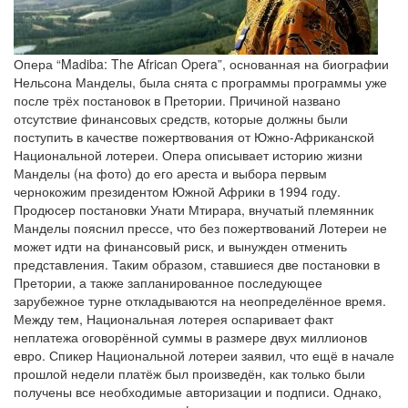
Опера “Madiba: The African Opera”, основанная на биографии
Нельсона Манделы, была снята с программы программы уже
после трёх постановок в Претории. Причиной названо
отсутствие финансовых средств, которые должны были
поступить в качестве пожертвования от Южно-Африканской
Национальной лотереи. Опера описывает историю жизни
Манделы (на фото) до его ареста и выбора первым
чернокожим президентом Южной Африки в 1994 году.
Продюсер постановки Унати Мтирара, внучатый племянник
Манделы пояснил прессе, что без пожертвований Лотереи не
может идти на финансовый риск, и вынужден отменить
представления. Таким образом, ставшиеся две постановки в
Претории, а также запланированное последующее
зарубежное турне откладываются на неопределённое время.
Между тем, Национальная лотерея оспаривает факт
неплатежа оговорённой суммы в размере двух миллионов
евро. Спикер Национальной лотереи заявил, что ещё в начале
прошлой недели платёж был произведён, как только были
получены все необходимые авторизации и подписи. Однако,