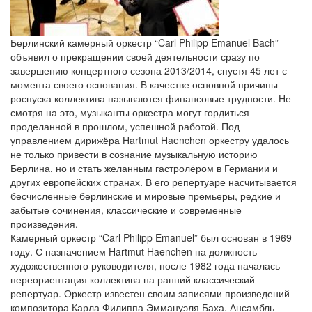
Берлинский камерный оркестр “Carl Philipp Emanuel Bach”
объявил о прекращении своей деятельности сразу по
завершению концертного сезона 2013/2014, спустя 45 лет с
момента своего основания. В качестве основной причины
роспуска коллектива называются финансовые трудности. Не
смотря на это, музыканты оркестра могут гордиться
проделанной в прошлом, успешной работой. Под
управлением дирижёра Hartmut Haenchen оркестру удалось
не только привести в сознание музыкальную историю
Берлина, но и стать желанным гастролёром в Германии и
других европейских странах. В его репертуаре насчитывается
бесчисленные берлинские и мировые премьеры, редкие и
забытые сочинения, классические и современные
произведения.
Камерный оркестр “Carl Philipp Emanuel” был основан в 1969
году. С назначением Hartmut Haenchen на должность
художественного руководителя, после 1982 года началась
переориентация коллектива на ранний классический
репертуар. Оркестр известен своим записями произведений
композитора Карла Филиппа Эммануэля Баха. Ансамбль