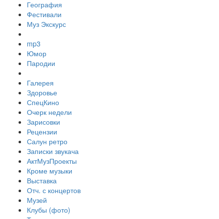
География
Фестивали
Муз Экскурс
mp3
Юмор
Пародии
Галерея
Здоровье
СпецКино
Очерк недели
Зарисовки
Рецензии
Салун ретро
Записки звукача
АктМузПроекты
Кроме музыки
Выставка
Отч. с концертов
Музей
Клубы (фото)