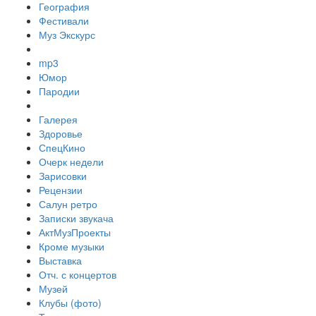
География
Фестивали
Муз Экскурс
mp3
Юмор
Пародии
Галерея
Здоровье
СпецКино
Очерк недели
Зарисовки
Рецензии
Салун ретро
Записки звукача
АктМузПроекты
Кроме музыки
Выставка
Отч. с концертов
Музей
Клубы (фото)