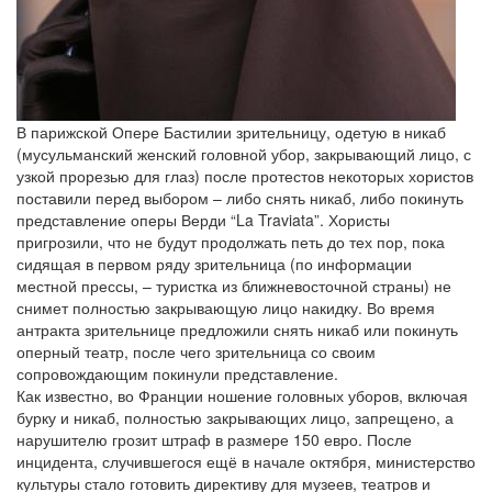
В парижской Опере Бастилии зрительницу, одетую в никаб
(мусульманский женский головной убор, закрывающий лицо, с
узкой прорезью для глаз) после протестов некоторых хористов
поставили перед выбором – либо снять никаб, либо покинуть
представление оперы Верди “La Traviata”. Хористы
пригрозили, что не будут продолжать петь до тех пор, пока
сидящая в первом ряду зрительница (по информации
местной прессы, – туристка из ближневосточной страны) не
снимет полностью закрывающую лицо накидку. Во время
антракта зрительнице предложили снять никаб или покинуть
оперный театр, после чего зрительница со своим
сопровождающим покинули представление.
Как известно, во Франции ношение головных уборов, включая
бурку и никаб, полностью закрывающих лицо, запрещено, а
нарушителю грозит штраф в размере 150 евро. После
инцидента, случившегося ещё в начале октября, министерство
культуры стало готовить директиву для музеев, театров и