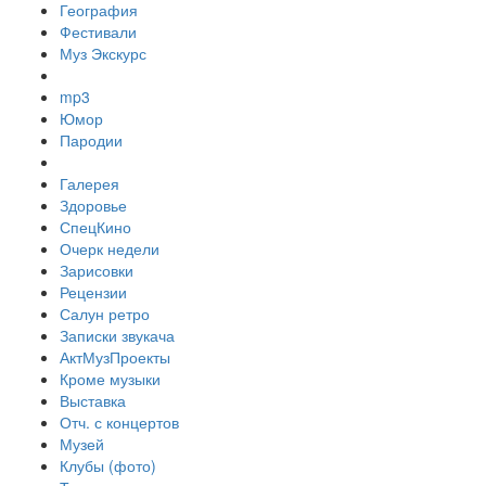
География
Фестивали
Муз Экскурс
mp3
Юмор
Пародии
Галерея
Здоровье
СпецКино
Очерк недели
Зарисовки
Рецензии
Салун ретро
Записки звукача
АктМузПроекты
Кроме музыки
Выставка
Отч. с концертов
Музей
Клубы (фото)