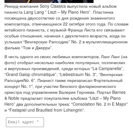
Рекорд-компания Sony Classics выпустила новый альбом
пианиста Lang Lang ” Liszt – My Piano Hero”. Пластинка
посвящена двухсотлетию со дня рождения знаменитого
композитора, отмечающееся 22 октября этого года. По словам
китайского пианиста, с музыкой Франца Листа его связывают
особые отношения, начиная с двухлетнего возраста, когда он
услышал “Венгерскую Рапсодию” No. 2 в мультипликационном
фильме “Том и Джерри”.
В честь одного из своих любимых композиторов, Ланг Ланг (на
фото) отобрал несколько наиболее популярных, поэтических
и виртуозных произведений, среди которых “La Campanella”,
“Grand Galop chromatique”, “Liebestraum No. 3”, “Венгерская
РапсодияNo. 6”. Пианист также перезаписал Фортепьянный
концерт No. 1″, при участии Венского филармонического
оркестра под управлением Валерия Гергиева. Портал Barnes
& Noble предлагает покупателям альбома “Liszt – My Piano
Hero” два дополнительных трека: “Consolation No. 2 in E Major”
и “Festspiel und Brautlied from Lohengrin”.