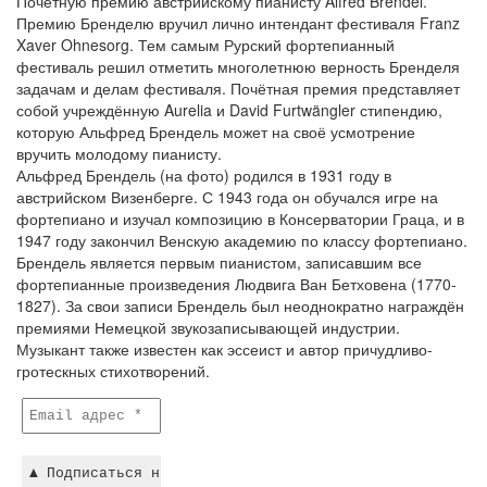
Почётную премию австрийскому пианисту Alfred Brendel.
Премию Бренделю вручил лично интендант фестиваля Franz
Xaver Ohnesorg. Тем самым Рурский фортепианный
фестиваль решил отметить многолетнюю верность Бренделя
задачам и делам фестиваля. Почётная премия представляет
собой учреждённую Aurelia и David Furtwängler стипендию,
которую Альфред Брендель может на своё усмотрение
вручить молодому пианисту.
Альфред Брендель (на фото) родился в 1931 году в
австрийском Визенберге. С 1943 года он обучался игре на
фортепиано и изучал композицию в Консерватории Граца, и в
1947 году закончил Венскую академию по классу фортепиано.
Брендель является первым пианистом, записавшим все
фортепианные произведения Людвига Ван Бетховена (1770-
1827). За свои записи Брендель был неоднократно награждён
премиями Немецкой звукозаписывающей индустрии.
Музыкант также известен как эссеист и автор причудливо-
гротескных стихотворений.