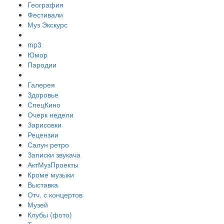
География
Фестивали
Муз Экскурс
mp3
Юмор
Пародии
Галерея
Здоровье
СпецКино
Очерк недели
Зарисовки
Рецензии
Салун ретро
Записки звукача
АктМузПроекты
Кроме музыки
Выставка
Отч. с концертов
Музей
Клубы (фото)