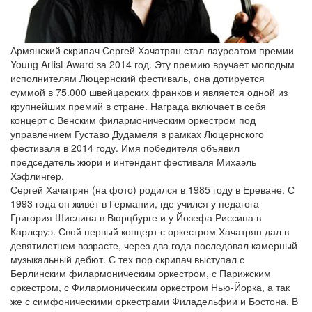
Армянский скрипач Сергей Хачатрян стал лауреатом премии
Young Artist Award за 2014 год. Эту премию вручает молодым
исполнителям Люцернский фестиваль, она дотируется
суммой в 75.000 швейцарских франков и является одной из
крупнейших премий в стране. Награда включает в себя
концерт с Венским филармоническим оркестром под
управлением Густаво Дудамеля в рамках Люцернского
фестиваля в 2014 году. Имя победителя объявил
председатель жюри и интендант фестиваля Михаэль
Хэфлингер.
Сергей Хачатрян (на фото) родился в 1985 году в Ереване. С
1993 года он живёт в Германии, где учился у педагога
Григория Шислина в Вюрцбурге и у Йозефа Риссина в
Карлсруэ. Свой первый концерт с оркестром Хачатрян дал в
девятилетнем возрасте, через два года последовал камерный
музыкальный дебют. С тех пор скрипач выступал с
Берлинским филармоническим оркестром, с Парижским
оркестром, с Филармоническим оркестром Нью-Йорка, а так
же с симфоническими оркестрами Филадельфии и Бостона. В