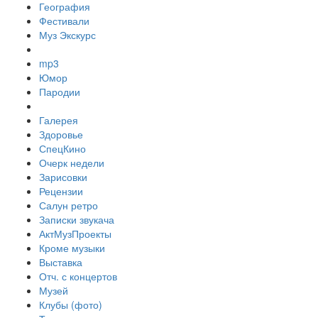
География
Фестивали
Муз Экскурс
mp3
Юмор
Пародии
Галерея
Здоровье
СпецКино
Очерк недели
Зарисовки
Рецензии
Салун ретро
Записки звукача
АктМузПроекты
Кроме музыки
Выставка
Отч. с концертов
Музей
Клубы (фото)