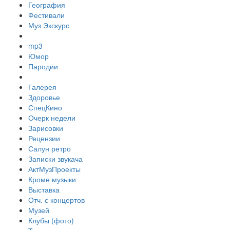
География
Фестивали
Муз Экскурс
mp3
Юмор
Пародии
Галерея
Здоровье
СпецКино
Очерк недели
Зарисовки
Рецензии
Салун ретро
Записки звукача
АктМузПроекты
Кроме музыки
Выставка
Отч. с концертов
Музей
Клубы (фото)