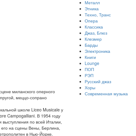
Металл
Этника
Техно, Транс
Опера
Классика
Джаз, Блюз
Клезмер
Барды
Электроника
Книги
Lounge
ПОП
РЭП
Русский джаз
Хоры
 сцене миланского оперного
Современная музыка
упругой, меццо-сопрано
кальной школе Liceo Musicale у
re Campogalliani. В 1954 году
 выступления по всей Италии,
 его на сцены Вены, Берлина,
етрополитен в Нью-Йорке.