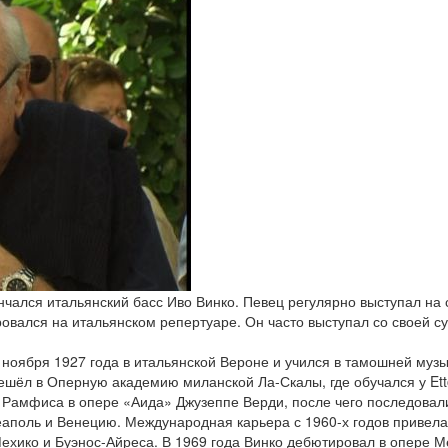
ончался итальянский басс Иво Винко. Певец регулярно выступал на
овался на итальянском репертуаре. Он часто выступал со своей с
 ноября 1927 года в итальянской Вероне и учился в тамошней музы
решёл в Оперную академию миланской Ла-Скалы, где обучался у Etto
 Рамфиса в опере «Аида» Джузеппе Верди, после чего последовали
еаполь и Венецию. Международная карьера с 1960-х годов привела
ехико и Буэнос-Айреса. В 1969 года Винко дебютировал в опере М