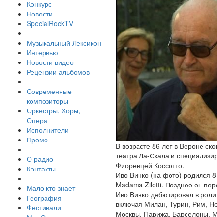
Конкурс
Новости
SpecialRockTV
Музыкальный Лексикон
Интервью
Новости видео
Рецензии альбомов
Современные
композиторы
Оркестры, Хоры,
Опера
Исполнители
Промо
В возрасте 86 лет в Вероне ск
театра Ла-Скала и специализир
О радио
Фиоренцей Коссотто.
Контакты
Иво Винко (на фото) родился 8
Madama Zilotti. Позднее он пе
Мало кто знает
Иво Винко дебютировал в роли
География
включая Милан, Турин, Рим, Н
Фестивали
Москвы, Парижа, Барселоны, М