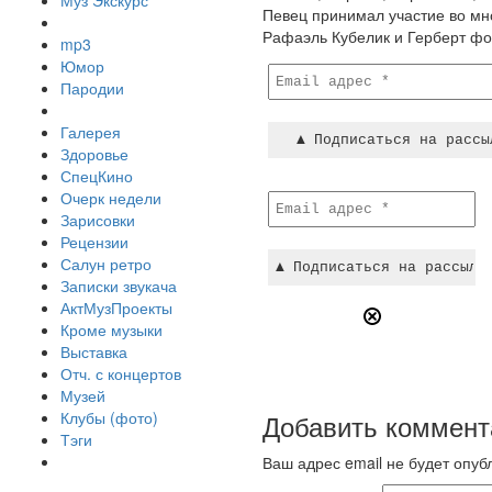
Муз Экскурс
Певец принимал участие во мно
Рафаэль Кубелик и Герберт фо
mp3
Юмор
Пародии
Галерея
Здоровье
СпецКино
Очерк недели
Зарисовки
Рецензии
Салун ретро
Записки звукача
АктМузПроекты
Кроме музыки
Выставка
Отч. с концертов
Музей
Клубы (фото)
Добавить коммент
Тэги
Ваш адрес email не будет опуб