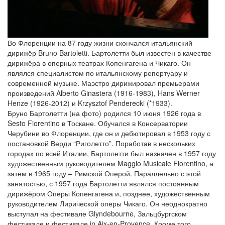
Во Флоренции на 87 году жизни скончался итальянский
дирижёр Bruno Bartoletti. Бартолетти был известен в качестве
дирижёра в оперных театрах Копенгагена и Чикаго. Он
являлся специалистом по итальянскому репертуару и
современной музыке. Маэстро дирижировал премьерами
произведений Alberto Ginastera (1916-1983), Hans Werner
Henze (1926-2012) и Krzysztof Penderecki (*1933).
Бруно Бартолетти (на фото) родился 10 июня 1926 года в
Sesto Fiorentino в Тоскане. Обучался в Консерватории
Черубини во Флоренции, где он и дебютировал в 1953 году с
постановкой Верди “Риголетто”. Поработав в нескольких
городах по всей Италии, Бартолетти был назначен в 1957 году
художественным руководителем Maggio Musicale Fiorentino, а
затем в 1965 году – Римской Оперой. Параллельно с этой
занятостью, с 1957 года Бартолетти являлся постоянным
дирижёром Оперы Копенгагена и, позднее, художественным
руководителем Лирической оперы Чикаго. Он неоднократно
выступал на фестивале Glyndebourne, Зальцбургском
фестивале и фестивале in Aix-en-Provence. Кроме того,