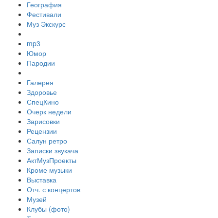
География
Фестивали
Муз Экскурс
mp3
Юмор
Пародии
Галерея
Здоровье
СпецКино
Очерк недели
Зарисовки
Рецензии
Салун ретро
Записки звукача
АктМузПроекты
Кроме музыки
Выставка
Отч. с концертов
Музей
Клубы (фото)