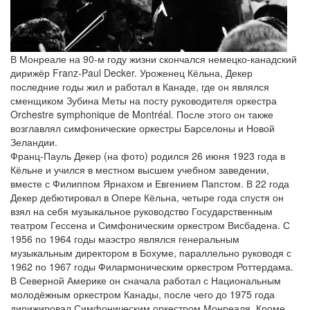
В Монреале на 90-м году жизни скончался немецко-канадский
дирижёр Franz-Paul Decker. Уроженец Кёльна, Декер
последние годы жил и работал в Канаде, где он являлся
сменщиком Зубина Меты на посту руководителя оркестра
Orchestre symphonique de Montréal. После этого он также
возглавлял симфонические оркестры Барселоны и Новой
Зеландии.
Франц-Пауль Декер (на фото) родился 26 июня 1923 года в
Кёльне и учился в местном высшем учебном заведении,
вместе с Филиппом Ярнахом и Евгением Папстом. В 22 года
Декер дебютировал в Опере Кёльна, четыре года спустя он
взял на себя музыкальное руководство Государственным
театром Гессена и Симфоническим оркестром Висбадена. С
1956 по 1964 годы маэстро являлся генеральным
музыкальным директором в Бохуме, параллельно руководя с
1962 по 1967 годы Филармоническим оркестром Роттердама.
В Северной Америке он сначала работал с Национальным
молодёжным оркестром Канады, после чего до 1975 года
дирижировал Симфоническим оркестром Монреаля. Кроме