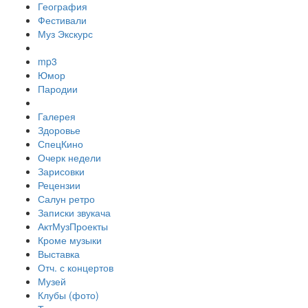
География
Фестивали
Муз Экскурс
mp3
Юмор
Пародии
Галерея
Здоровье
СпецКино
Очерк недели
Зарисовки
Рецензии
Салун ретро
Записки звукача
АктМузПроекты
Кроме музыки
Выставка
Отч. с концертов
Музей
Клубы (фото)