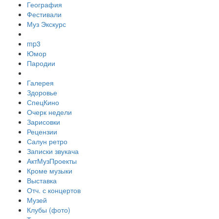
География
Фестивали
Муз Экскурс
mp3
Юмор
Пародии
Галерея
Здоровье
СпецКино
Очерк недели
Зарисовки
Рецензии
Салун ретро
Записки звукача
АктМузПроекты
Кроме музыки
Выставка
Отч. с концертов
Музей
Клубы (фото)