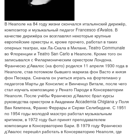
В Неаполе на 84 году жизни скончался итальянский дирижёр,
композитор и музыкальный педагог Francesco d’Avalos. В
качестве дирижёра он возглавлял некоторые крупные
европейские оркестры и, кроме прочего, работал в таких
оперных театрах, как Ла-Скала в Милане, Teatro Communale
во Флоренции и Teatro San Carlo в Неаполе. Кроме того он
записывался с Филармоническим оркестром Лондона.
Франческо д‘Авалос (на фото) родился 11 апреля 1930 года в
Неаполе, став потомком бывшего маркиза фон Васто и князя
фон Пескара. Сначала он учиться играть на фортепиано у
педагогов Марты де Консилис и Винченцо Витале, после чего
стал изучать композицию у Ренато Пароди в Консерватории
Неаполя. После учёбы Франческо д‘Авалос брал курсы
руководства оркестром в Академии Accademia Chigiana у Поля
Ван Кемпена, Франко Феррары и Сержи Селибидаче. С 1951
по 1954 годы молодой маэстро работал музыкальным
критиком, в 1972 году был принят преподавателем
композиции в Консерваторию Бари. В 1979 году Франческо
д‘Авалос перешёл работать в Консерваторию Неаполя, где