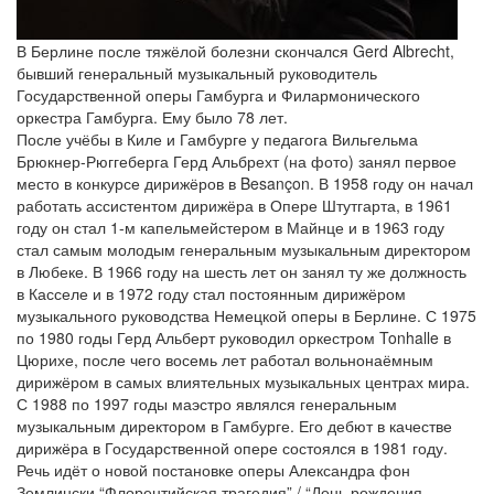
В Берлине после тяжёлой болезни скончался Gerd Albrecht,
бывший генеральный музыкальный руководитель
Государственной оперы Гамбурга и Филармонического
оркестра Гамбурга. Ему было 78 лет.
После учёбы в Киле и Гамбурге у педагога Вильгельма
Брюкнер-Рюггеберга Герд Альбрехт (на фото) занял первое
место в конкурсе дирижёров в Besançon. В 1958 году он начал
работать ассистентом дирижёра в Опере Штутгарта, в 1961
году он стал 1-м капельмейстером в Майнце и в 1963 году
стал самым молодым генеральным музыкальным директором
в Любеке. В 1966 году на шесть лет он занял ту же должность
в Касселе и в 1972 году стал постоянным дирижёром
музыкального руководства Немецкой оперы в Берлине. С 1975
по 1980 годы Герд Альберт руководил оркестром Tonhalle в
Цюрихе, после чего восемь лет работал вольнонаёмным
дирижёром в самых влиятельных музыкальных центрах мира.
С 1988 по 1997 годы маэстро являлся генеральным
музыкальным директором в Гамбурге. Его дебют в качестве
дирижёра в Государственной опере состоялся в 1981 году.
Речь идёт о новой постановке оперы Александра фон
Землински “Флорентийская трагедия” / “День рождения