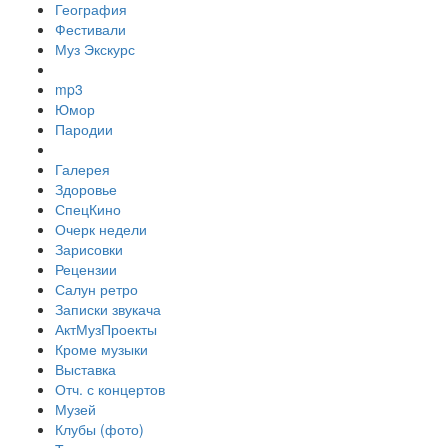
География
Фестивали
Муз Экскурс
mp3
Юмор
Пародии
Галерея
Здоровье
СпецКино
Очерк недели
Зарисовки
Рецензии
Салун ретро
Записки звукача
АктМузПроекты
Кроме музыки
Выставка
Отч. с концертов
Музей
Клубы (фото)