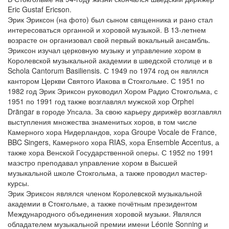
Eric Gustaf Ericson.
Эрик Эриксон (на фото) был сыном священника и рано стал
интересоваться органной и хоровой музыкой. В 13-летнем
возрасте он организовал свой первый вокальный ансамбль.
Эриксон изучал церковную музыку и управление хором в
Королевской музыкальной академии в шведской столице и в
Schola Cantorum Basiliensis. С 1949 по 1974 год он являлся
кантором Церкви Святого Иакова в Стокгольме. С 1951 по
1982 год Эрик Эриксон руководил Хором Радио Стокгольма, с
1951 по 1991 год также возглавлял мужской хор Orphei
Drängar в городе Упсала. За свою карьеру дирижёр возглавлял
выступления множества знаменитых хоров, в том числе
Камерного хора Нидерландов, хора Groupe Vocale de France,
BBC Singers, Камерного хора RIAS, хора Ensemble Accentus, а
также хора Венской Государственной оперы. С 1952 по 1991
маэстро преподавал управление хором в Высшей
музыкальной школе Стокгольма, а также проводил мастер-
курсы.
Эрик Эриксон являлся членом Королевской музыкальной
академии в Стокгольме, а также почётным президентом
Международного объединения хоровой музыки. Являлся
обладателем музыкальной премии имени Léonie Sonning и