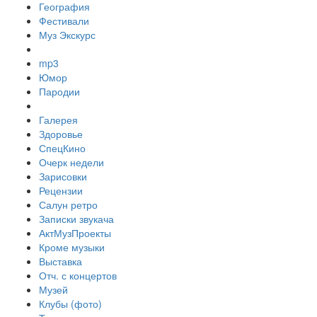
География
Фестивали
Муз Экскурс
mp3
Юмор
Пародии
Галерея
Здоровье
СпецКино
Очерк недели
Зарисовки
Рецензии
Салун ретро
Записки звукача
АктМузПроекты
Кроме музыки
Выставка
Отч. с концертов
Музей
Клубы (фото)