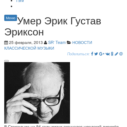
Тэги
Умер Эрик Густав
Меню
Эриксон
25 февраля, 2013
SR' Team
НОВОСТИ
КЛАССИЧЕСКОЙ МУЗЫКИ
Поделиться:
В Стокгольме на 94-году жизни скончался шведский дирижёр