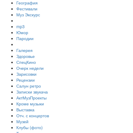
География
Фестивали
Муз Экскурс
mp3
Юмор
Пародии
Галерея
Здоровье
СпецКино
Очерк недели
Зарисовки
Рецензии
Салун ретро
Записки звукача
АктМузПроекты
Кроме музыки
Выставка
Отч. с концертов
Музей
Клубы (фото)