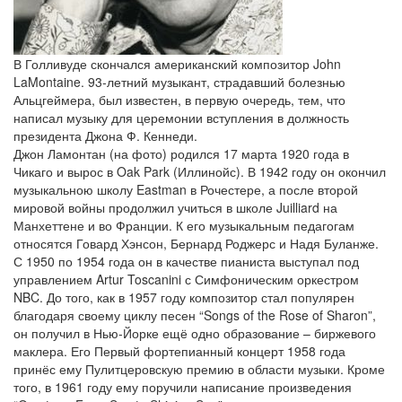
В Голливуде скончался американский композитор John
LaMontaine. 93-летний музыкант, страдавший болезнью
Альцгеймера, был известен, в первую очередь, тем, что
написал музыку для церемонии вступления в должность
президента Джона Ф. Кеннеди.
Джон Ламонтан (на фото) родился 17 марта 1920 года в
Чикаго и вырос в Oak Park (Иллинойс). В 1942 году он окончил
музыкальною школу Eastman в Рочестере, а после второй
мировой войны продолжил учиться в школе Juilliard на
Манхеттене и во Франции. К его музыкальным педагогам
относятся Говард Хэнсон, Бернард Роджерс и Надя Буланже.
С 1950 по 1954 года он в качестве пианиста выступал под
управлением Artur Toscanini с Симфоническим оркестром
NBC. До того, как в 1957 году композитор стал популярен
благодаря своему циклу песен “Songs of the Rose of Sharon”,
он получил в Нью-Йорке ещё одно образование – биржевого
маклера. Его Первый фортепианный концерт 1958 года
принёс ему Пулитцеровскую премию в области музыки. Кроме
того, в 1961 году ему поручили написание произведения