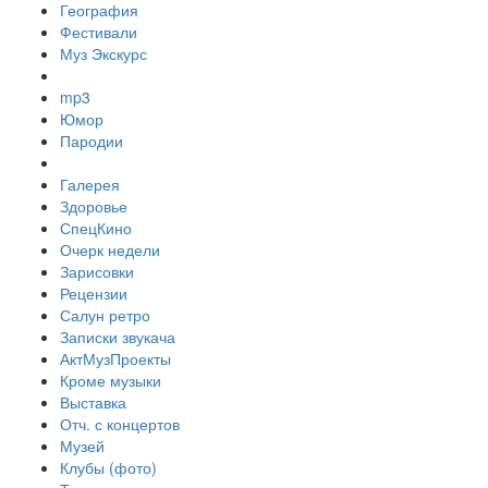
География
Фестивали
Муз Экскурс
mp3
Юмор
Пародии
Галерея
Здоровье
СпецКино
Очерк недели
Зарисовки
Рецензии
Салун ретро
Записки звукача
АктМузПроекты
Кроме музыки
Выставка
Отч. с концертов
Музей
Клубы (фото)