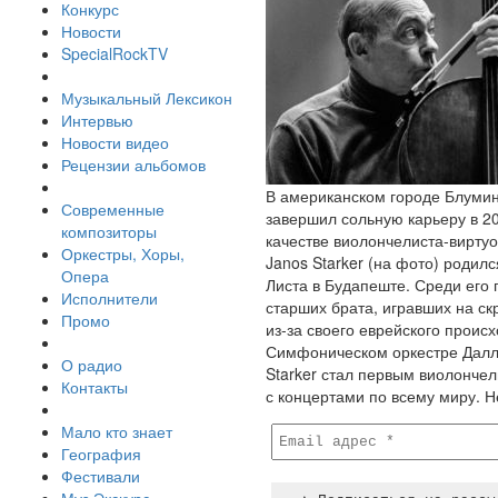
Конкурс
Новости
SpecialRockTV
Музыкальный Лексикон
Интервью
Новости видео
Рецензии альбомов
В американском городе Блуминг
Современные
завершил сольную карьеру в 20
композиторы
качестве виолончелиста-виртуоз
Оркестры, Хоры,
Janos Starker (на фото) родил
Опера
Листа в Будапеште. Среди его п
Исполнители
старших брата, игравших на с
Промо
из-за своего еврейского проис
Симфоническом оркестре Далла
О радио
Starker стал первым виолончел
Контакты
с концертами по всему миру. 
Мало кто знает
География
Фестивали