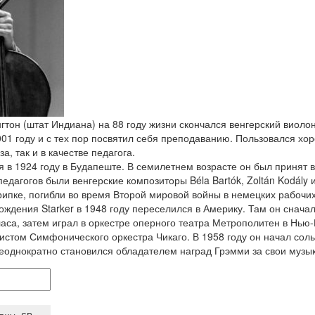
тон (штат Индиана) на 88 году жизни скончался венгерский виолон
01 году и с тех пор посвятил себя преподаванию. Пользовался хор
а, так и в качестве педагога.
ся в 1924 году в Будапеште. В семилетнем возрасте он был приня
едагогов были венгерские композиторы Béla Bartók, Zoltán Kodály и
крипке, погибли во время Второй мировой войны в немецких рабочи
хождения Starker в 1948 году переселился в Америку. Там он снач
са, затем играл в оркестре оперного театра Метрополитен в Нью-Й
истом Симфонического оркестра Чикаго. В 1958 году он начал соль
Неоднократно становился обладателем наград Грэмми за свои музы