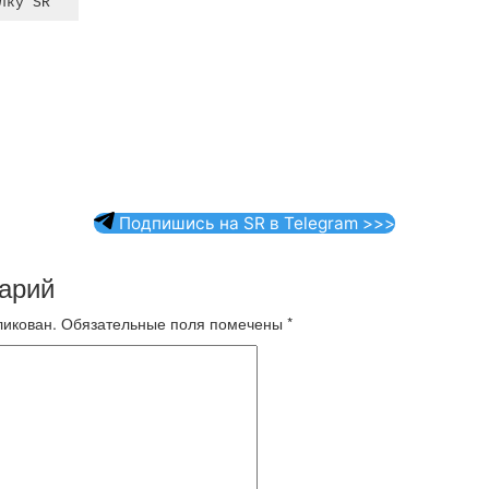
Подпишись на SR в Telegram >>>
арий
ликован.
Обязательные поля помечены
*