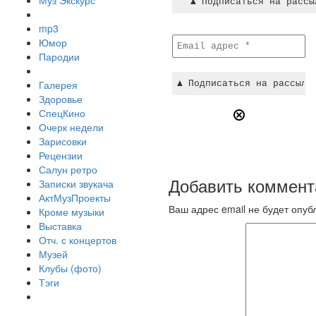
Муз Экскурс
mp3
Юмор
Пародии
Галерея
Здоровье
СпецКино
Очерк недели
Зарисовки
Рецензии
Салун ретро
Добавить коммент
Записки звукача
АктМузПроекты
Ваш адрес email не будет опуб
Кроме музыки
Выставка
Отч. с концертов
Музей
Клубы (фото)
Тэги