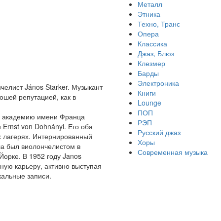
Металл
Этника
Техно, Транс
Опера
Классика
Джаз, Блюз
Клезмер
Барды
Электроника
челист János Starker. Музыкант
Книги
ошей репутацией, как в
Lounge
ПОП
т в академию имени Франца
РЭП
 Ernst von Dohnányi. Его оба
Русский джаз
х лагерях. Интернированный
Хоры
ала был виолончелистом в
Современная музыка
орке. В 1952 году Janos
ную карьеру, активно выступая
кальные записи.