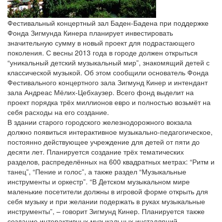
Фестивальный концертный зал Баден-Бадена при поддержке
Фонда Зигмунда Кинера планирует инвестировать
значительную сумму в новый проект для подрастающего
поколения. С весны 2013 года в городе должен открыться
“уникальный детский музыкальный мир”, знакомящий детей с
классической музыкой. Об этом сообщили основатель Фонда
Фестивального концертного зала Зигмунд Кинер и интендант
зала Андреас Мёлих-Цебхаузер. Всего фонд выделит на
проект порядка трёх миллионов евро и полностью возьмёт на
себя расходы на его создание.
В здании старого городского железнодорожного вокзала
должно появиться интерактивное музыкально-педагогическое,
постоянно действующее учреждение для детей от пяти до
десяти лет. Планируется создание трёх тематических
разделов, распределённых на 600 квадратных метрах: “Ритм и
танец”, “Пение и голос”, а также раздел “Музыкальные
инструменты и оркестр”. “В Детском музыкальном мире
маленькие посетители должны в игровой форме открыть для
себя музыку и при желании подержать в руках музыкальные
инструменты”, – говорит Зигмунд Кинер. Планируется также
создание интерактивных музыкальных инсталляций.