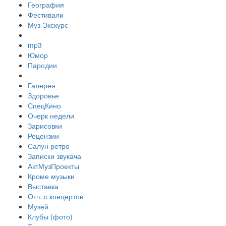
География
Фестивали
Муз Экскурс
mp3
Юмор
Пародии
Галерея
Здоровье
СпецКино
Очерк недели
Зарисовки
Рецензии
Салун ретро
Записки звукача
АктМузПроекты
Кроме музыки
Выставка
Отч. с концертов
Музей
Клубы (фото)