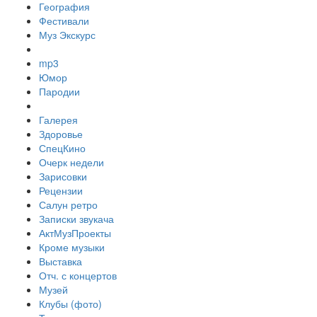
География
Фестивали
Муз Экскурс
mp3
Юмор
Пародии
Галерея
Здоровье
СпецКино
Очерк недели
Зарисовки
Рецензии
Салун ретро
Записки звукача
АктМузПроекты
Кроме музыки
Выставка
Отч. с концертов
Музей
Клубы (фото)