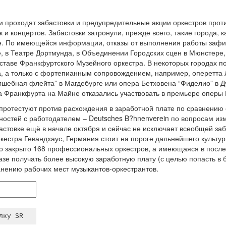
и проходят забастовки и предупредительные акции оркестров прот
и концертов. Забастовки затронули, прежде всего, такие города, к
е. По имеющейся информации, отказы от выполнения работы зафи
е, в Театре Дортмунда, в Объединении Городских сцен в Мюнстере,
составе Франкфуртского Музейного оркестра. В некоторых городах п
а, а только с фортепианным сопровождением, например, оперетта 
шебная флейта” в Магдебурге или опера Бетховена “Фиделио” в Ду
 Франкфурта на Майне отказались участвовать в премьере оперы Ве
 протестуют против расхождения в заработной плате по сравнени
нностей с работодателем – Deutsches B?hnenverein по вопросам 
стовке ещё в начале октября и сейчас не исключает всеобщей заб
кестра Гевандхаус, Германия стоит на пороге дальнейшего культу
ло закрыто 168 профессиональных оркестров, а имеющаяся в после
азе получать более высокую заработную плату (с целью попасть в 
анению рабочих мест музыкантов-оркестрантов.