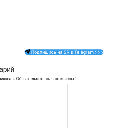
Подпишись на SR в Telegram >>>
арий
ликован.
Обязательные поля помечены
*