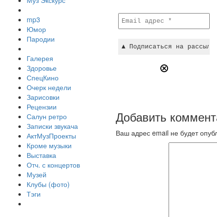
Муз Экскурс
mp3
Юмор
Пародии
Галерея
Здоровье
СпецКино
Очерк недели
Зарисовки
Рецензии
Добавить коммент
Салун ретро
Записки звукача
Ваш адрес email не будет опуб
АктМузПроекты
Кроме музыки
Выставка
Отч. с концертов
Музей
Клубы (фото)
Тэги