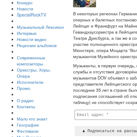
Конкурс
Новости
В некоторых регионах Германи
SpecialRockTV
оперных и балетных постановок 
Лейпциг и Франкфурт на Майн
Музыкальный Лексикон
Гевандхаусоркестре в Лейпциг
Интервью
Театре Дуисбурга, а так же в 
Новости видео
участие полноценного оркестр
Рецензии альбомов
Мюнстере, опера Моцарта “Вол
музыкантов Музейного оркестра
Современные
композиторы
Музыканты, в первую очередь,
Оркестры, Хоры,
службы и отсутствия договорё
Опера
музыкантов DOV объявил о заба
Исполнители
представителя Лейпцигского ор
Промо
последние 35 лет в стране бы
подписания соглашений об отк
О радио
таблицу) не способствует сохр
Контакты
Мало кто знает
География
Фестивали