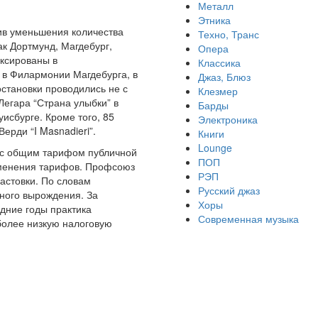
Металл
Этника
ив уменьшения количества
Техно, Транс
ак Дортмунд, Магдебург,
Опера
ксированы в
Классика
 в Филармонии Магдебурга, в
Джаз, Блюз
остановки проводились не с
Клезмер
Легара “Страна улыбки” в
Барды
исбурге. Кроме того, 85
Электроника
рди “I Masnadieri”.
Книги
Lounge
ю с общим тарифом публичной
ПОП
изменения тарифов. Профсоюз
РЭП
астовки. По словам
Русский джаз
рного вырождения. За
Хоры
дние годы практика
Современная музыка
более низкую налоговую