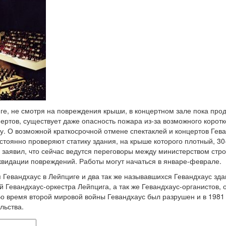
иге, не смотря на повреждения крыши, в концертном зале пока пр
ертов, существует даже опасность пожара из-за возможного корот
у. О возможной краткосрочной отмене спектаклей и концертов Гев
стоянно проверяют статику здания, на крыше которого плотный, 30
z заявил, что сейчас ведутся переговоры между министерством стр
квидации повреждений. Работы могут начаться в январе-феврале.
 Гевандхаус в Лейпциге и два так же называвшихся Гевандхаус зд
 Гевандхаус-оркестра Лейпцига, а так же Гевандхаус-органистов, 
Во время второй мировой войны Гевандхаус был разрушен и в 1981 
льства.