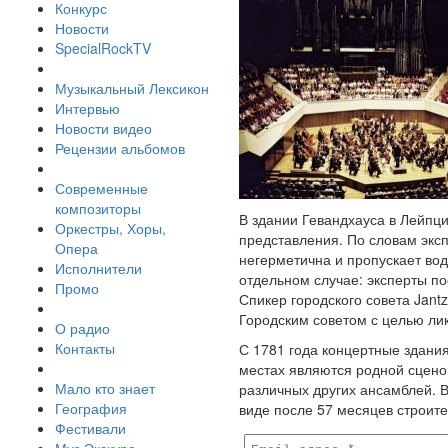
Конкурс
Новости
SpecialRockTV
Музыкальный Лексикон
Интервью
Новости видео
Рецензии альбомов
Современные
композиторы
В здании Гевандхауса в Лейпц
Оркестры, Хоры,
представления. По словам эксп
Опера
негерметична и пропускает вод
Исполнители
отдельном случае: эксперты по
Промо
Спикер городского совета Jant
Городским советом с целью ли
О радио
Контакты
С 1781 года концертные здания
местах являются родной сценой
Мало кто знает
различных других ансамблей. 
География
виде после 57 месяцев строите
Фестивали