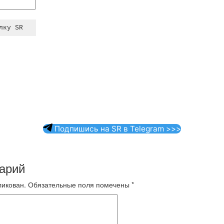
Подпишись на SR в Telegram >>>
арий
ликован.
Обязательные поля помечены
*