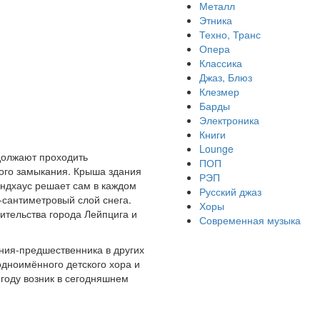
Металл
Этника
Техно, Транс
Опера
Классика
Джаз, Блюз
Клезмер
Барды
Электроника
Книги
Lounge
одолжают проходить
ПОП
кого замыкания. Крыша здания
РЭП
андхаус решает сам в каждом
Русский джаз
-сантиметровый слой снега.
Хоры
оительства города Лейпцига и
Современная музыка
ания-предшественника в других
одноимённого детского хора и
году возник в сегодняшнем