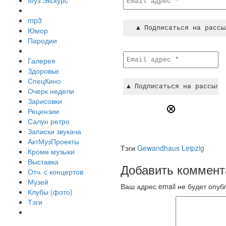
Муз Экскурс
mp3
Юмор
Пародии
Галерея
Здоровье
СпецКино
Очерк недели
Зарисовки
Рецензии
Салун ретро
Записки звукача
АктМузПроекты
Тэги
Gewandhaus Leipzig
Кроме музыки
Выставка
Добавить коммент
Отч. с концертов
Музей
Ваш адрес email не будет опуб
Клубы (фото)
Тэги