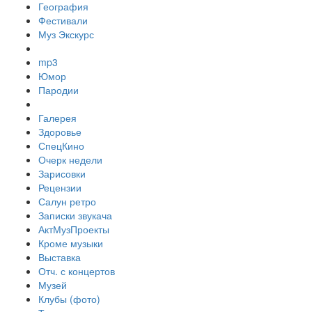
География
Фестивали
Муз Экскурс
mp3
Юмор
Пародии
Галерея
Здоровье
СпецКино
Очерк недели
Зарисовки
Рецензии
Салун ретро
Записки звукача
АктМузПроекты
Кроме музыки
Выставка
Отч. с концертов
Музей
Клубы (фото)