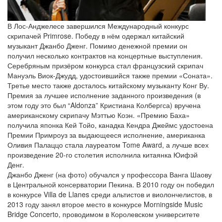
В Лос-Анджелесе завершился Международный конкурс
скрипачей Primrose. Победу в нём одержал китайский
музыкант Джанбо Дженг. Помимо денежной премии он
получил несколько контрактов на концертные выступления.
Серебряным призёром конкурса стал французский скрипач
Мануэль Виок-Джудд, удостоившийся также премии «Соната».
Третье место также досталось китайскому музыканту Конг Ву.
Премия за лучшее исполнение заданного произведения (в
этом году это был “Aldonza” Кристиана Колбергса) вручена
американскому скрипачу Мэттью Коэн. «Премию Баха»
получила японка Кей Тойо, канадка Кендра Джеймс удостоена
Премии Примроуз за выдающееся исполнение, американка
Оливия Палаццо стала лауреатом Tome Award, а лучше всех
произведение 20-го столетия исполнила китаянка Юифэй
Денг.
Джанбо Дженг (на фото) обучался у профессора Ванга Шаову
в Центральной консерватории Пекина. В 2010 году он победил
в конкурсе Villa de Llanes среди альтистов и виолончелистов, в
2013 году занял второе место в конкурсе Morningside Music
Bridge Concerto, проводимом в Королевском университете