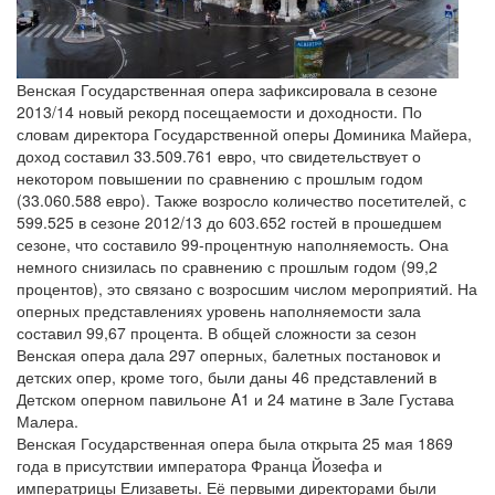
Венская Государственная опера зафиксировала в сезоне
2013/14 новый рекорд посещаемости и доходности. По
словам директора Государственной оперы Доминика Майера,
доход составил 33.509.761 евро, что свидетельствует о
некотором повышении по сравнению с прошлым годом
(33.060.588 евро). Также возросло количество посетителей, с
599.525 в сезоне 2012/13 до 603.652 гостей в прошедшем
сезоне, что составило 99-процентную наполняемость. Она
немного снизилась по сравнению с прошлым годом (99,2
процентов), это связано с возросшим числом мероприятий. На
оперных представлениях уровень наполняемости зала
составил 99,67 процента. В общей сложности за сезон
Венская опера дала 297 оперных, балетных постановок и
детских опер, кроме того, были даны 46 представлений в
Детском оперном павильоне A1 и 24 матине в Зале Густава
Малера.
Венская Государственная опера была открыта 25 мая 1869
года в присутствии императора Франца Йозефа и
императрицы Елизаветы. Её первыми директорами были