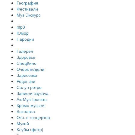
География
Фестивали
Муз Экскурс
mp3
Юмор
Пародии
Галерея
Здоровье
СпецКино
Очерк недели
Зарисовки
Рецензии
Салун ретро
Записки звукача
АктМузПроекты
Кроме музыки
Выставка
Отч. с концертов
Музей
Клубы (фото)