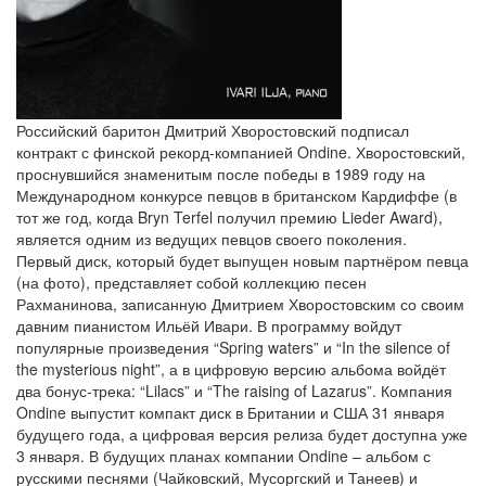
Российский баритон Дмитрий Хворостовский подписал
контракт с финской рекорд-компанией Ondine. Хворостовский,
проснувшийся знаменитым после победы в 1989 году на
Международном конкурсе певцов в британском Кардиффе (в
тот же год, когда Bryn Terfel получил премию Lieder Award),
является одним из ведущих певцов своего поколения.
Первый диск, который будет выпущен новым партнёром певца
(на фото), представляет собой коллекцию песен
Рахманинова, записанную Дмитрием Хворостовским со своим
давним пианистом Ильёй Ивари. В программу войдут
популярные произведения “Spring waters” и “In the silence of
the mysterious night”, а в цифровую версию альбома войдёт
два бонус-трека: “Lilacs” и “The raising of Lazarus”. Компания
Ondine выпустит компакт диск в Британии и США 31 января
будущего года, а цифровая версия релиза будет доступна уже
3 января. В будущих планах компании Ondine – альбом с
русскими песнями (Чайковский, Мусоргский и Танеев) и