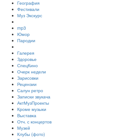
География
Фестивали
Муз Экскурс
mp3
Юмор
Пародии
Галерея
Здоровье
СпецКино
Очерк недели
Зарисовки
Рецензии
Салун ретро
Записки звукача
АктМузПроекты
Кроме музыки
Выставка
Отч. с концертов
Музей
Клубы (фото)