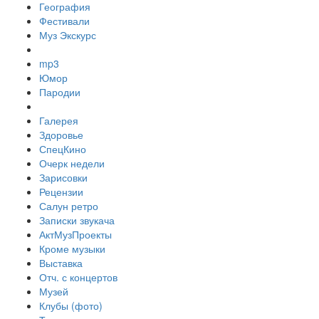
География
Фестивали
Муз Экскурс
mp3
Юмор
Пародии
Галерея
Здоровье
СпецКино
Очерк недели
Зарисовки
Рецензии
Салун ретро
Записки звукача
АктМузПроекты
Кроме музыки
Выставка
Отч. с концертов
Музей
Клубы (фото)