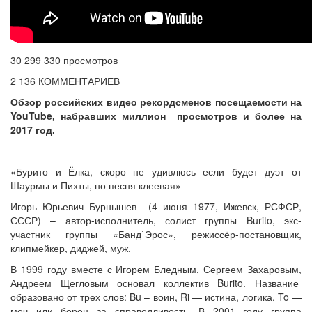
30 299 330 просмотров
2 136 КОММЕНТАРИЕВ
Обзор российских видео рекордсменов посещаемости на
YouTube, набравших миллион просмотров и более на
2017 год.
«Бурито и Ёлка, скоро не удивлюсь если будет дуэт от
Шаурмы и Пихты, но песня клеевая»
Игорь Юрьевич Бурнышев (4 июня 1977, Ижевск, РСФСР,
СССР) – автор-исполнитель, солист группы Burito, экс-
участник группы «Банд`Эрос», режиссёр-постановщик,
клипмейкер, диджей, муж.
В 1999 году вместе с Игорем Бледным, Сергеем Захаровым,
Андреем Щегловым основал коллектив Burito. Название
образовано от трех слов: Bu – воин, Ri — истина, логика, To —
меч или борец за справедливость. В 2001 году группа