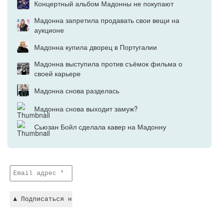
Концертный альбом Мадонны не покупают
Мадонна запретила продавать свои вещи на
аукционе
Мадонна купила дворец в Португалии
Мадонна выступила против съёмок фильма о
своей карьере
Мадонна снова разделась
Мадонна снова выходит замуж?
Сьюзан Бойл сделала кавер на Мадонну