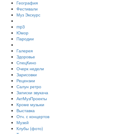
География
Фестивали
Муз Экскурс
mp3
Юмор
Пародии
Галерея
Здоровье
СпецКино
Очерк недели
Зарисовки
Рецензии
Салун ретро
Записки звукача
АктМузПроекты
Кроме музыки
Выставка
Отч. с концертов
Музей
Клубы (фото)