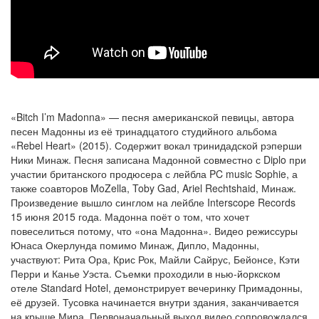
«Bitch I’m Madonna» — песня американской певицы, автора
песен Мадонны из её тринадцатого студийного альбома
«Rebel Heart» (2015). Содержит вокал тринидадской рэперши
Ники Минаж. Песня записана Мадонной совместно с Diplo при
участии британского продюсера с лейбла PC music Sophie, а
также соавторов MoZella, Toby Gad, Ariel Rechtshaid, Минаж.
Произведение вышло синглом на лейбле Interscope Records
15 июня 2015 года. Мадонна поёт о том, что хочет
повеселиться потому, что «она Мадонна». Видео режиссуры
Юнаса Окерлунда помимо Минаж, Дипло, Мадонны,
участвуют: Рита Ора, Крис Рок, Майли Сайрус, Бейонсе, Кэти
Перри и Канье Уэста. Съемки проходили в нью-йоркском
отеле Standard Hotel, демонстрирует вечеринку Примадонны,
её друзей. Тусовка начинается внутри здания, заканчивается
на крыше Мира. Первоначальный выход видео сопровождался