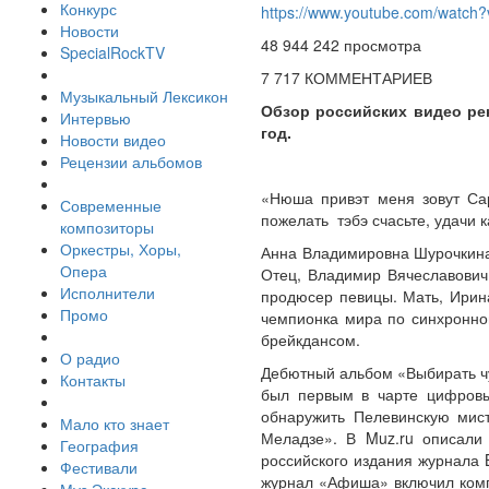
Конкурс
https://www.youtube.com/watch
Новости
48 944 242 просмотра
SpecialRockTV
7 717 КОММЕНТАРИЕВ
Музыкальный Лексикон
Обзор российских видео ре
Интервью
год.
Новости видео
Рецензии альбомов
«Нюша привэт меня зовут Са
Современные
пожелать тэбэ счасьте, удачи 
композиторы
Оркестры, Хоры,
Анна Владимировна Шурочкина –
Опера
Отец, Владимир Вячеславович
Исполнители
продюсер певицы. Мать, Ирин
Промо
чемпионка мира по синхронно
брейкдансом.
О радио
Дебютный альбом «Выбирать чу
Контакты
был первым в чарте цифровых
обнаружить Пелевинскую мист
Мало кто знает
Меладзе». В Muz.ru описали 
География
российского издания журнала 
Фестивали
журнал «Афиша» включил комп