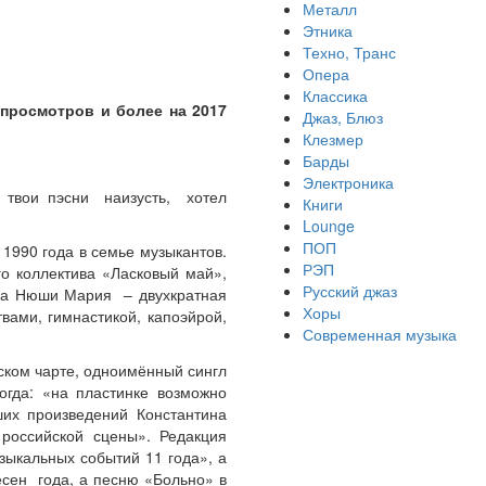
Металл
Этника
Техно, Транс
Опера
Классика
просмотров и более на 2017
Джаз, Блюз
Клезмер
Барды
Электроника
 твои пэсни наизусть, хотел
Книги
Lounge
ПОП
 1990 года в семье музыкантов.
РЭП
о коллектива «Ласковый май»,
Русский джаз
тра Нюши Мария – двухкратная
Хоры
ами, гимнастикой, капоэйрой,
Современная музыка
ском чарте, одноимённый сингл
огда: «на пластинке возможно
ших произведений Константина
 российской сцены». Редакция
зыкальных событий 11 года», а
сен года, а песню «Больно» в