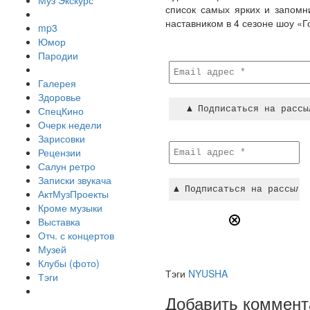
Муз Экскурс
список самых ярких и запомн
наставником в 4 сезоне шоу «Г
mp3
Юмор
Пародии
Галерея
Здоровье
СпецКино
Очерк недели
Зарисовки
Рецензии
Салун ретро
Записки звукача
АктМузПроекты
Кроме музыки
Выставка
Отч. с концертов
Музей
Клубы (фото)
Тэги
NYUSHA
Тэги
Добавить коммент