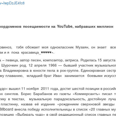
?v=IwpDzJE4fc8
кордсменов посещаемости на YouTube, набравших миллион 
рвиноз, тэбя обожает моя одноклассник Музаян, он знает все
как и я пока красавица_♥♥♥♥♥».
 певица, автор песен, композитор, актриса. Родилась 15 августа
 Шурочкин род. 12 апреля 1966 — бывший участник музыкальног
а Владимировна в юности пела в рок-группе. Единокровная сес
му плаванию, младший брат Иван занимается боевыми искусств
до» вышел 11 ноября 2011 года, достиг шестой позиции в россий
 синглов. Борис Барабанов из газеты «Коммерсантъ» писал т
ику в текстах, музыкальную парадоксальность, достойную луч
пластинку, назвав её издание «рождением сверхновой звезды
Billboard внесла победу исполнительницы в список «20 главных му
озицию «Выбирать чудо» в свой редакционный список главных пе