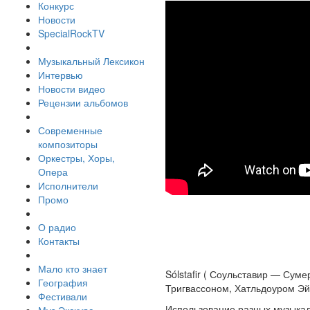
Конкурс
Новости
SpecialRockTV
Музыкальный Лексикон
Интервью
Новости видео
Рецензии альбомов
Современные
композиторы
Оркестры, Хоры,
Опера
Исполнители
Промо
О радио
Контакты
Мало кто знает
Sólstafir ( Соульставир — Сум
География
Тригвассоном, Хатльдоуром Э
Фестивали
Использование разных музыкаль