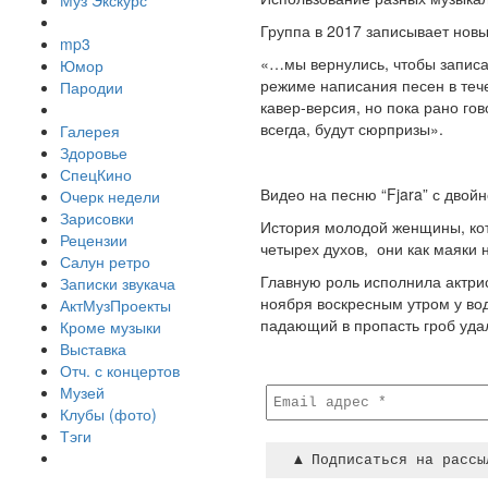
Муз Экскурс
Группа в 2017 записывает нов
mp3
«…мы вернулись, чтобы записа
Юмор
режиме написания песен в тече
Пародии
кавер-версия, но пока рано гово
всегда, будут сюрпризы».
Галерея
Здоровье
СпецКино
Видео на песню “Fjara” с двойн
Очерк недели
Зарисовки
История молодой женщины, кот
Рецензии
четырех духов, они как маяки 
Салун ретро
Главную роль исполнила актрис
Записки звукача
ноября воскресным утром у во
АктМузПроекты
падающий в пропасть гроб уда
Кроме музыки
Выставка
Отч. с концертов
Музей
Клубы (фото)
Тэги