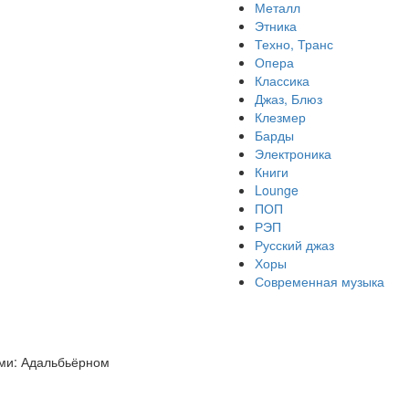
Металл
Этника
Техно, Транс
Опера
Классика
Джаз, Блюз
Клезмер
Барды
Электроника
Книги
Lounge
ПОП
РЭП
Русский джаз
Хоры
Современная музыка
ями: Адальбьёрном
.