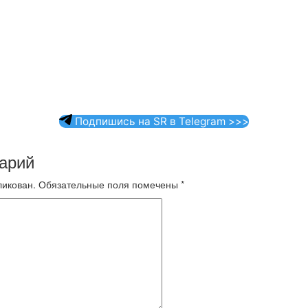
Подпишись на SR в Telegram >>>
арий
ликован.
Обязательные поля помечены
*