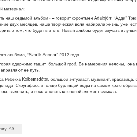
ый материал:
ть наш седьмой альбом» – говорит фронтмен Adalbjörn “Адди” Трю
ние двух месяцев, наша творческая воля набирала жизнь, уже есть
рить о том, что будет в итоге. Новый альбом будет звучать в лучших 
ого альбома, “Svartir Sandar” 2012 года.
орая одержимо тащит большой гроб. Ее намерения неясны, она в
направляют ее путь.
а Ребекка Kolbeinsdóttir, большой энтузиаст, музыкант, красавица.
допада Скоугафосс в толще бурлящей воды на самом краю обрыва
лось выловить, и восстановить ключевой элемент смысла.