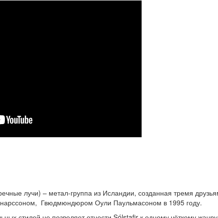
еречные лучи) – метал-группа из Исландии, созданная тремя друзь
йнарссоном, Гвюдмюндюром Оули Паульмасоном в 1995 году.
ных стилей не позволяет отнести Sólstafir к одному чёткому жанру