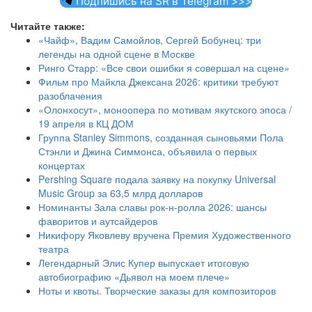
Подпишись на SR в Telegram >>>
Читайте также:
«Чайф», Вадим Самойлов, Сергей Бобунец: три
легенды на одной сцене в Москве
Ринго Старр: «Все свои ошибки я совершал на сцене»
Фильм про Майкла Джексана 2026: критики требуют
разоблачения
«Олонхосут», моноопера по мотивам якутского эпоса /
19 апреля в КЦ ДОМ
Группа Stanley Simmons, созданная сыновьями Пола
Стэнли и Джина Симмонса, объявила о первых
концертах
Pershing Square подала заявку на покупку Universal
Music Group за 63,5 млрд долларов
Номинанты Зала славы рок-н-ролла 2026: шансы
фаворитов и аутсайдеров
Никифору Яковлеву вручена Премия Художественного
театра
Легендарный Элис Купер выпускает итоговую
автобиографию «Дьявол на моем плече»
Ноты и квоты. Творческие заказы для композиторов