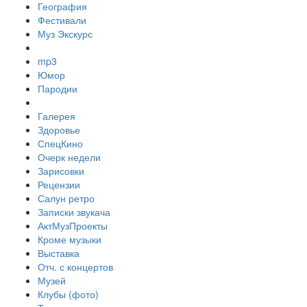
География
Фестивали
Муз Экскурс
mp3
Юмор
Пародии
Галерея
Здоровье
СпецКино
Очерк недели
Зарисовки
Рецензии
Салун ретро
Записки звукача
АктМузПроекты
Кроме музыки
Выставка
Отч. с концертов
Музей
Клубы (фото)