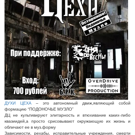
ДУХИ ЦЕХА
– это автономный движ,являющий собой
формацию “ПОДОНОЧЬЕ МУЗЛО”
ДЦ не культивируют элитарность и втюхивание каких-либо
квазиидей,а просто срисовывают окружающую их жизнь и
обличают ее в муз.форму
Зависимости, рехабы, исправительные учреждения, смерти