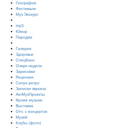
География
Фестивали
Муз Экскурс
mp3
Юмор
Пародии
Галерея
Здоровье
СпецКино
Очерк недели
Зарисовки
Рецензии
Салун ретро
Записки звукача
АктМузПроекты
Кроме музыки
Выставка
Отч. с концертов
Музей
Клубы (фото)