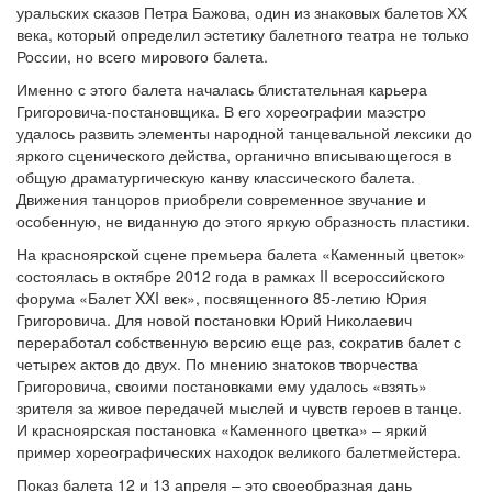
уральских сказов Петра Бажова, один из знаковых балетов ХХ
века, который определил эстетику балетного театра не только
России, но всего мирового балета.
Именно с этого балета началась блистательная карьера
Григоровича-постановщика. В его хореографии маэстро
удалось развить элементы народной танцевальной лексики до
яркого сценического действа, органично вписывающегося в
общую драматургическую канву классического балета.
Движения танцоров приобрели современное звучание и
особенную, не виданную до этого яркую образность пластики.
На красноярской сцене премьера балета «Каменный цветок»
состоялась в октябре 2012 года в рамках II всероссийского
форума «Балет XXI век», посвященного 85-летию Юрия
Григоровича. Для новой постановки Юрий Николаевич
переработал собственную версию еще раз, сократив балет с
четырех актов до двух. По мнению знатоков творчества
Григоровича, своими постановками ему удалось «взять»
зрителя за живое передачей мыслей и чувств героев в танце.
И красноярская постановка «Каменного цветка» – яркий
пример хореографических находок великого балетмейстера.
Показ балета 12 и 13 апреля – это своеобразная дань