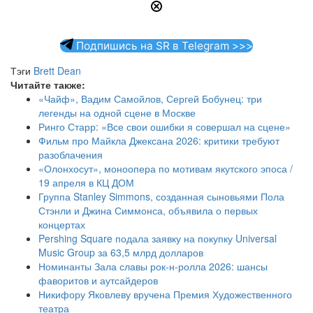
Подпишись на SR в Telegram >>>
Тэги
Brett Dean
Читайте также:
«Чайф», Вадим Самойлов, Сергей Бобунец: три
легенды на одной сцене в Москве
Ринго Старр: «Все свои ошибки я совершал на сцене»
Фильм про Майкла Джексана 2026: критики требуют
разоблачения
«Олонхосут», моноопера по мотивам якутского эпоса /
19 апреля в КЦ ДОМ
Группа Stanley Simmons, созданная сыновьями Пола
Стэнли и Джина Симмонса, объявила о первых
концертах
Pershing Square подала заявку на покупку Universal
Music Group за 63,5 млрд долларов
Номинанты Зала славы рок-н-ролла 2026: шансы
фаворитов и аутсайдеров
Никифору Яковлеву вручена Премия Художественного
театра