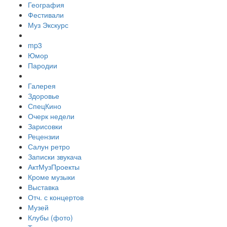
География
Фестивали
Муз Экскурс
mp3
Юмор
Пародии
Галерея
Здоровье
СпецКино
Очерк недели
Зарисовки
Рецензии
Салун ретро
Записки звукача
АктМузПроекты
Кроме музыки
Выставка
Отч. с концертов
Музей
Клубы (фото)