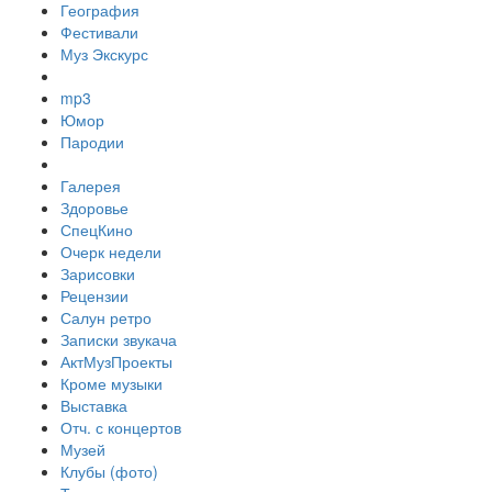
География
Фестивали
Муз Экскурс
mp3
Юмор
Пародии
Галерея
Здоровье
СпецКино
Очерк недели
Зарисовки
Рецензии
Салун ретро
Записки звукача
АктМузПроекты
Кроме музыки
Выставка
Отч. с концертов
Музей
Клубы (фото)