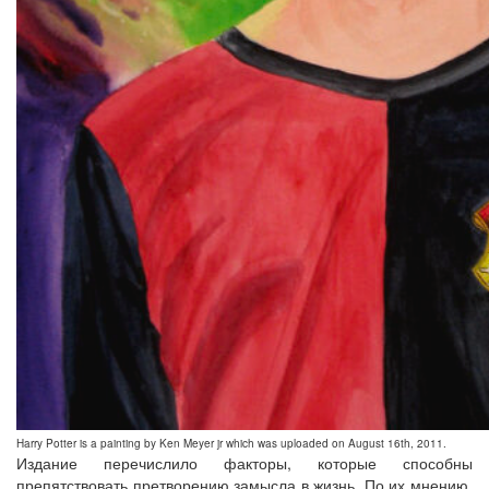
Harry Potter is a painting by Ken Meyer jr which was uploaded on August 16th, 2011.
Издание перечислило факторы, которые способны
препятствовать претворению замысла в жизнь. По их мнению,