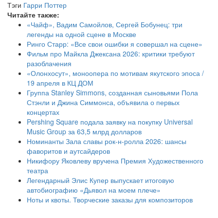
Тэги
Гарри Поттер
Читайте также:
«Чайф», Вадим Самойлов, Сергей Бобунец: три
легенды на одной сцене в Москве
Ринго Старр: «Все свои ошибки я совершал на сцене»
Фильм про Майкла Джексана 2026: критики требуют
разоблачения
«Олонхосут», моноопера по мотивам якутского эпоса /
19 апреля в КЦ ДОМ
Группа Stanley Simmons, созданная сыновьями Пола
Стэнли и Джина Симмонса, объявила о первых
концертах
Pershing Square подала заявку на покупку Universal
Music Group за 63,5 млрд долларов
Номинанты Зала славы рок-н-ролла 2026: шансы
фаворитов и аутсайдеров
Никифору Яковлеву вручена Премия Художественного
театра
Легендарный Элис Купер выпускает итоговую
автобиографию «Дьявол на моем плече»
Ноты и квоты. Творческие заказы для композиторов