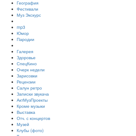
География
Фестивали
Муз Экскурс
mp3
Юмор
Пародии
Галерея
Здоровье
СпецКино
Очерк недели
Зарисовки
Рецензии
Салун ретро
Записки звукача
АктМузПроекты
Кроме музыки
Выставка
Отч. с концертов
Музей
Клубы (фото)