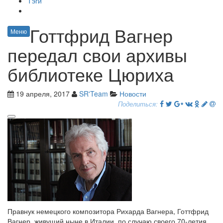
Тэги
Готтфрид Вагнер
Меню
передал свои архивы
библиотеке Цюриха
19 апреля, 2017
SR'Team
Новости
Поделиться:
Правнук немецкого композитора Рихарда Вагнера, Готтфрид
Вагнер, живущий ныне в Италии, по случаю своего 70-летия