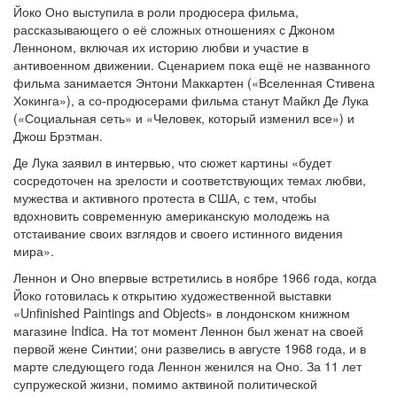
Йоко Оно выступила в роли продюсера фильма,
рассказывающего о её сложных отношениях с Джоном
Ленноном, включая их историю любви и участие в
антивоенном движении. Сценарием пока ещё не названного
фильма занимается Энтони Маккартен («Вселенная Стивена
Хокинга»), а со-продюсерами фильма станут Майкл Де Лука
(«Социальная сеть» и «Человек, который изменил все») и
Джош Брэтман.
Де Лука заявил в интервью, что сюжет картины «будет
сосредоточен на зрелости и соответствующих темах любви,
мужества и активного протеста в США, с тем, чтобы
вдохновить современную американскую молодежь на
отстаивание своих взглядов и своего истинного видения
мира».
Леннон и Оно впервые встретились в ноябре 1966 года, когда
Йоко готовилась к открытию художественной выставки
«Unfinished Paintings and Objects» в лондонском книжном
магазине Indica. На тот момент Леннон был женат на своей
первой жене Синтии; они развелись в августе 1968 года, и в
марте следующего года Леннон женился на Оно. За 11 лет
супружеской жизни, помимо актвиной политической