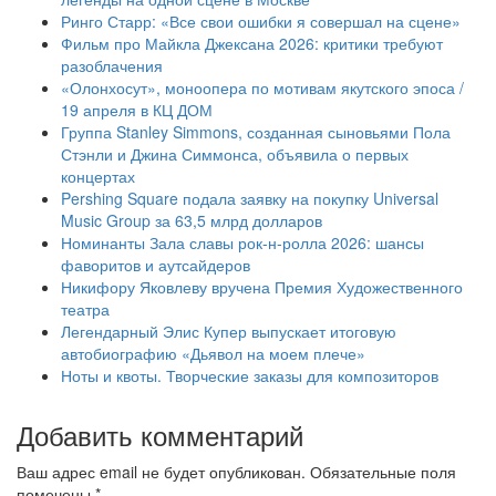
Ринго Старр: «Все свои ошибки я совершал на сцене»
Фильм про Майкла Джексана 2026: критики требуют
разоблачения
«Олонхосут», моноопера по мотивам якутского эпоса /
19 апреля в КЦ ДОМ
Группа Stanley Simmons, созданная сыновьями Пола
Стэнли и Джина Симмонса, объявила о первых
концертах
Pershing Square подала заявку на покупку Universal
Music Group за 63,5 млрд долларов
Номинанты Зала славы рок-н-ролла 2026: шансы
фаворитов и аутсайдеров
Никифору Яковлеву вручена Премия Художественного
театра
Легендарный Элис Купер выпускает итоговую
автобиографию «Дьявол на моем плече»
Ноты и квоты. Творческие заказы для композиторов
Добавить комментарий
Ваш адрес email не будет опубликован.
Обязательные поля
помечены
*