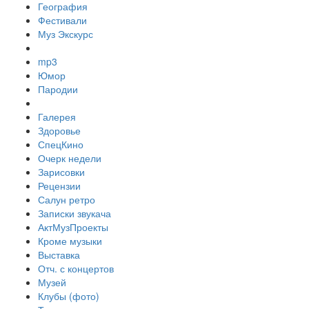
География
Фестивали
Муз Экскурс
mp3
Юмор
Пародии
Галерея
Здоровье
СпецКино
Очерк недели
Зарисовки
Рецензии
Салун ретро
Записки звукача
АктМузПроекты
Кроме музыки
Выставка
Отч. с концертов
Музей
Клубы (фото)