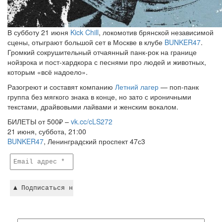
В субботу 21 июня
Kick Chill
, локомотив брянской независимой
сцены, отыграют большой сет в Москве в клубе
BUNKER47
.
Громкий сокрушительный отчаянный панк-рок на границе
нойзрока и пост-хардкора с песнями про людей и животных,
которым «всё надоело».
Разогреют и составят компанию
Летний лагер
— поп-панк
группа без мягкого знака в конце, но зато с ироничными
текстами, драйвовыми лайвами и женским вокалом.
БИЛЕТЫ от 500₽ –
vk.cc/cLS272
21 июня, суббота, 21:00
BUNKER47
, Ленинградский проспект 47с3