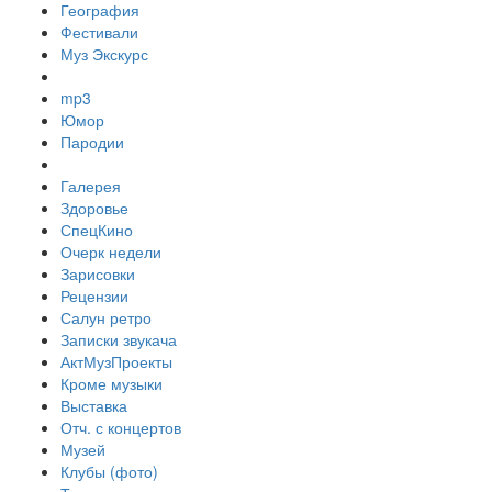
География
Фестивали
Муз Экскурс
mp3
Юмор
Пародии
Галерея
Здоровье
СпецКино
Очерк недели
Зарисовки
Рецензии
Салун ретро
Записки звукача
АктМузПроекты
Кроме музыки
Выставка
Отч. с концертов
Музей
Клубы (фото)