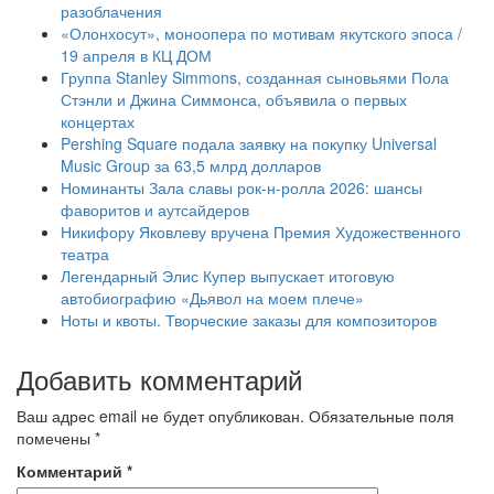
разоблачения
«Олонхосут», моноопера по мотивам якутского эпоса /
19 апреля в КЦ ДОМ
Группа Stanley Simmons, созданная сыновьями Пола
Стэнли и Джина Симмонса, объявила о первых
концертах
Pershing Square подала заявку на покупку Universal
Music Group за 63,5 млрд долларов
Номинанты Зала славы рок-н-ролла 2026: шансы
фаворитов и аутсайдеров
Никифору Яковлеву вручена Премия Художественного
театра
Легендарный Элис Купер выпускает итоговую
автобиографию «Дьявол на моем плече»
Ноты и квоты. Творческие заказы для композиторов
Добавить комментарий
Ваш адрес email не будет опубликован.
Обязательные поля
помечены
*
Комментарий
*