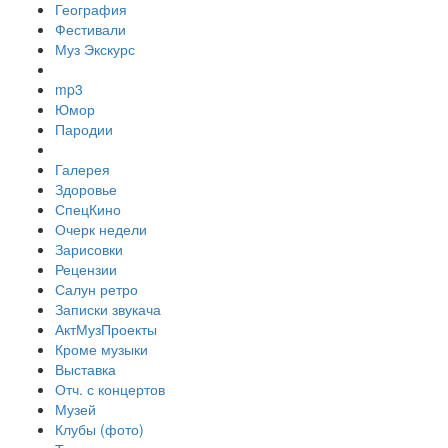
География
Фестивали
Муз Экскурс
mp3
Юмор
Пародии
Галерея
Здоровье
СпецКино
Очерк недели
Зарисовки
Рецензии
Салун ретро
Записки звукача
АктМузПроекты
Кроме музыки
Выставка
Отч. с концертов
Музей
Клубы (фото)