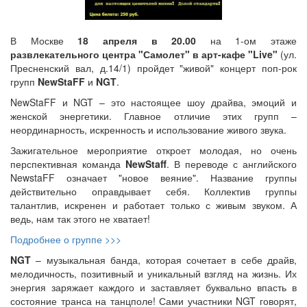
В Москве
18 апреля в 20.00
на 1-ом этаже
развлекательного центра "Самолет" в арт-кафе "Live"
(ул.
Пресненский вал, д.14/1)
пройдет "живой" концерт поп-рок
групп
NewStaFF
и
NGT
.
NewStaFF и NGT – это настоящее шоу драйва, эмоций и
женской энергетики. Главное отличие этих групп –
неординарность, искренность и использование живого звука.
Зажигательное мероприятие откроет молодая, но очень
перспективная команда
NewStaff
. В переводе с английского
NewstaFF означает "новое веяние". Название группы
действительно оправдывает себя. Коллектив группы
талантлив, искренен и работает только с живым звуком. А
ведь, нам так этого не хватает!
Подробнее о группе >>>
NGT
– музыкальная банда, которая сочетает в себе драйв,
мелодичность, позитивный и уникальный взгляд на жизнь. Их
энергия заряжает каждого и заставляет буквально впасть в
состояние транса на танцполе! Сами участники NGT говорят,