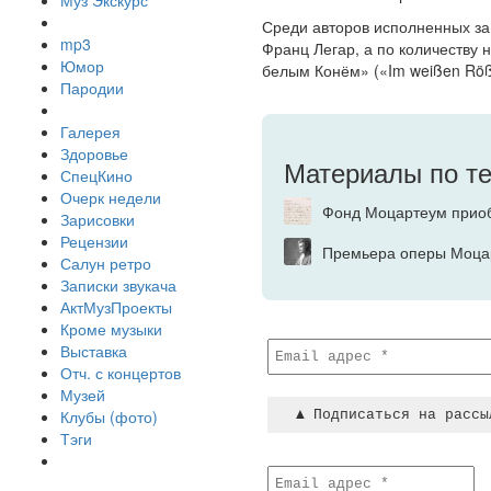
Муз Экскурс
Среди авторов исполненных за
mp3
Франц Легар, а по количеству
Юмор
белым Конём» («Im weißen Röß
Пародии
Галерея
Здоровье
Материалы по т
СпецКино
Очерк недели
Фонд Моцартеум прио
Зарисовки
Рецензии
Премьера оперы Моцар
Салун ретро
Записки звукача
АктМузПроекты
Кроме музыки
Выставка
Отч. с концертов
Музей
Клубы (фото)
Тэги