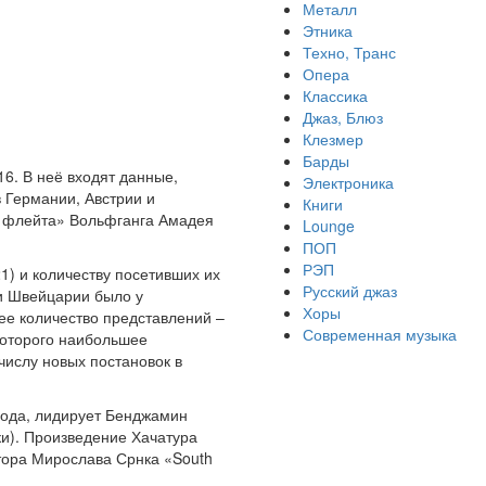
Металл
Этника
Техно, Транс
Опера
Классика
Джаз, Блюз
Клезмер
Барды
6. В неё входят данные,
Электроника
 Германии, Австрии и
Книги
я флейта» Вольфганга Амадея
Lounge
ПОП
РЭП
21) и количеству посетивших их
Русский джаз
 и Швейцарии было у
Хоры
ее количество представлений –
Современная музыка
которого наибольшее
числу новых постановок в
года, лидирует Бенджамин
ки). Произведение Хачатура
итора Мирослава Срнка «South