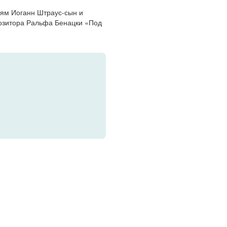
иям Иоганн Штраус-сын и
позитора Ральфа Бенацки «Под