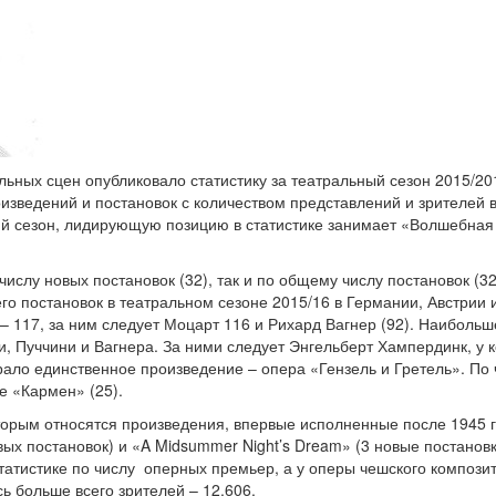
ных сцен опубликовало статистику за театральный сезон 2015/201
изведений и постановок с количеством представлений и зрителей в
ий сезон, лидирующую позицию в статистике занимает «Волшебна
числу новых постановок (32), так и по общему числу постановок (3
его постановок в театральном сезоне 2015/16 в Германии, Австрии
 117, за ним следует Моцарт 116 и Рихард Вагнер (92). Наибольш
и, Пуччини и Вагнера. За ними следует Энгельберт Хампердинк, у 
ало единственное произведение – опера «Гензель и Гретель». По 
е «Кармен» (25).
торым относятся произведения, впервые исполненные после 1945 
овых постановок) и «A Midsummer Night’s Dream» (3 новые постанов
статистике по числу оперных премьер, а у оперы чешского композ
сь больше всего зрителей – 12.606.