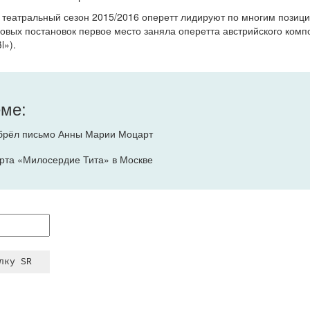
 театральный сезон 2015/2016 оперетт лидируют по многим позиц
 новых постановок первое место заняла оперетта австрийского ком
l»).
еме:
брёл письмо Анны Марии Моцарт
та «Милосердие Тита» в Москве