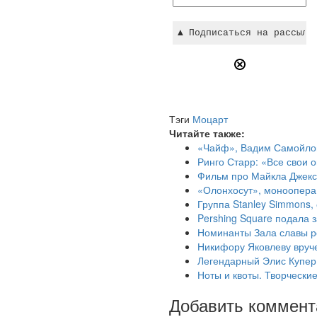
Тэги
Моцарт
Читайте также:
«Чайф», Вадим Самойлов,
Ринго Старр: «Все свои 
Фильм про Майкла Джекс
«Олонхосут», моноопера 
Группа Stanley Simmons,
Pershing Square подала з
Номинанты Зала славы р
Никифору Яковлеву вруч
Легендарный Элис Купер
Ноты и квоты. Творчески
Добавить коммент