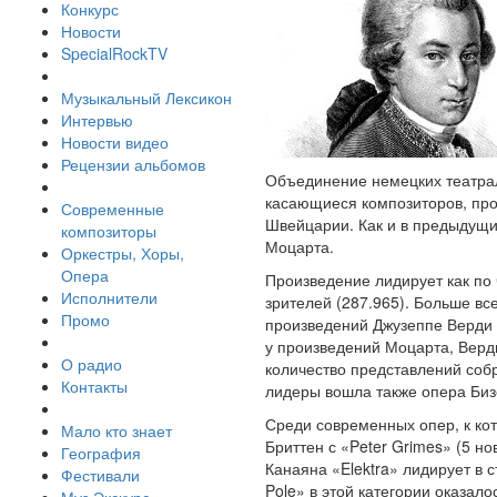
Конкурс
Новости
SpecialRockTV
Музыкальный Лексикон
Интервью
Новости видео
Рецензии альбомов
Объединение немецких театраль
касающиеся композиторов, про
Современные
Швейцарии. Как и в предыдущ
композиторы
Моцарта.
Оркестры, Хоры,
Опера
Произведение лидирует как по 
Исполнители
зрителей (287.965). Больше вс
Промо
произведений Джузеппе Верди –
у произведений Моцарта, Верд
О радио
количество представлений собр
Контакты
лидеры вошла также опера Биз
Среди современных опер, к ко
Мало кто знает
Бриттен с «Peter Grimes» (5 н
География
Канаяна «Elektra» лидирует в 
Фестивали
Pole» в этой категории оказало