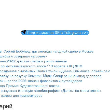
Подпишись на SR в Telegram >>>
 Сергей Бобунец: три легенды на одной сцене в Москве
ошибки я совершал на сцене»
ана 2026: критики требуют разоблачения
по мотивам якутского эпоса / 19 апреля в КЦ ДОМ
 созданная сыновьями Пола Стэнли и Джина Симмонса, объявила о
аявку на покупку Universal Music Group за 63,5 млрд долларов
ок-н-ролла 2026: шансы фаворитов и аутсайдеров
ена Премия Художественного театра
 выпускает итоговую автобиографию «Дьявол на моем плече»
е заказы для композиторов
арий