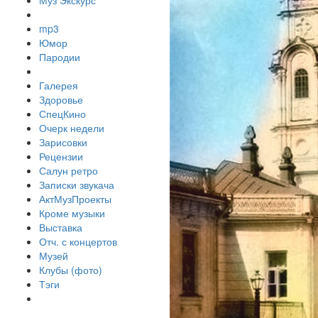
Муз Экскурс
mp3
Юмор
Пародии
Галерея
Здоровье
СпецКино
Очерк недели
Зарисовки
Рецензии
Салун ретро
Записки звукача
АктМузПроекты
Кроме музыки
Выставка
Отч. с концертов
Музей
Клубы (фото)
Тэги