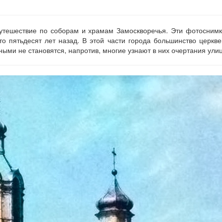
утешествие по соборам и храмам Замоскворечья. Эти фотоснимки
то пятьдесят лет назад. В этой части города большинство церкве
ными не становятся, напротив, многие узнают в них очертания ули