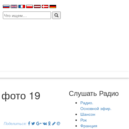
Search
for:
 фото 19
Слушать Радио
Радио.
Основной эфир.
Шансон
Рок
Поделиться:
Франция